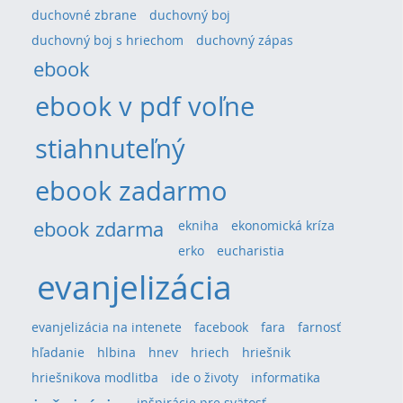
duchovné zbrane
duchovný boj
duchovný boj s hriechom
duchovný zápas
ebook
ebook v pdf voľne
stiahnuteľný
ebook zadarmo
ebook zdarma
ekniha
ekonomická kríza
erko
eucharistia
evanjelizácia
evanjelizácia na intenete
facebook
fara
farnosť
hľadanie
hlbina
hnev
hriech
hriešnik
hriešnikova modlitba
ide o životy
informatika
inšpirácie pre svätosť