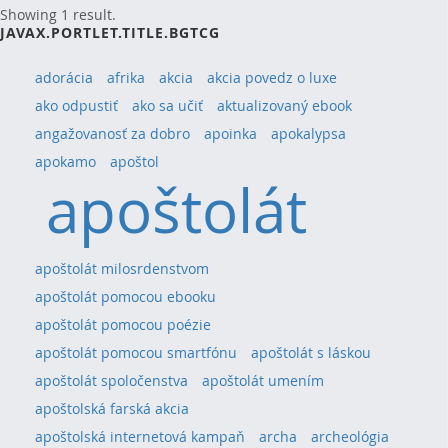
Showing 1 result.
JAVAX.PORTLET.TITLE.BGTCG
adorácia
afrika
akcia
akcia povedz o luxe
ako odpustiť
ako sa učiť
aktualizovaný ebook
angažovanosť za dobro
apoinka
apokalypsa
apokamo
apoštol
apoštolát
apoštolát milosrdenstvom
apoštolát pomocou ebooku
apoštolát pomocou poézie
apoštolát pomocou smartfónu
apoštolát s láskou
apoštolát spoločenstva
apoštolát umením
apoštolská farská akcia
apoštolská internetová kampaň
archa
archeológia