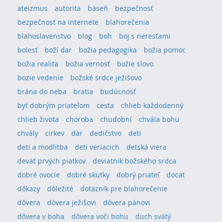
ateizmus
autorita
báseň
bezpečnosť
bezpečnosť na internete
blahorečenia
blahoslavenstvo
blog
boh
boj s neresťami
bolesť
boží dar
božia pedagogika
božia pomoc
božia realita
božia vernosť
božie slovo
bozie vedenie
božské srdce ježišovo
brána do neba
bratia
budúcnosť
byť dobrým priateľom
cesta
chlieb každodenný
chlieb života
choroba
chudobní
chvála bohu
chvály
cirkev
dar
dedičstvo
deti
deti a modlitba
deti veriacich
detská viera
deväť prvých piatkov
deviatnik božského srdca
dobré ovocie
dobré skutky
dobrý priateľ
docat
dôkazy
dôležité
dotazník pre blahorečenie
dôvera
dôvera ježišovi
dôvera pánovi
dôvera v boha
dôvera voči bohu
duch svätý