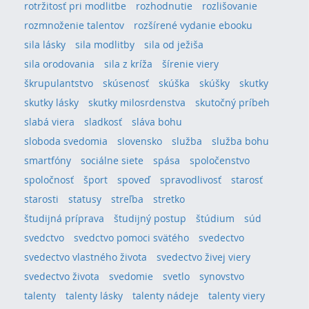
rotržitosť pri modlitbe
rozhodnutie
rozlišovanie
rozmnoženie talentov
rozšírené vydanie ebooku
sila lásky
sila modlitby
sila od ježiša
sila orodovania
sila z kríža
šírenie viery
škrupulantstvo
skúsenosť
skúška
skúšky
skutky
skutky lásky
skutky milosrdenstva
skutočný príbeh
slabá viera
sladkosť
sláva bohu
sloboda svedomia
slovensko
služba
služba bohu
smartfóny
sociálne siete
spása
spoločenstvo
spoločnosť
šport
spoveď
spravodlivosť
starosť
starosti
statusy
streľba
stretko
študijná príprava
študijný postup
štúdium
súd
svedctvo
svedctvo pomoci svätého
svedectvo
svedectvo vlastného života
svedectvo živej viery
svedectvo života
svedomie
svetlo
synovstvo
talenty
talenty lásky
talenty nádeje
talenty viery