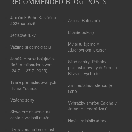
RECOMMENDED BLOG POSTS
4. ročník Behu Kalváriou
Ako sa Boh stará
2026 sa blíži!
Litánie pokory
Ježišove ruky
My si tu žijeme v
Vážime si demokraciu
„duchovnom luxuse“
Jonáš, prorok bojujúci s
Silné sestry: Príbehy
Božím milosrdenstvom.
prenasledovaných žien na
(24.7. – 27.7. 2025)
Blízkom východe
Tváre prenasledovaných -
Za mediálnou stenou je
Huma Younus
ticho
Vzácne ženy
Vyhrážky smrťou Saleha v
Jemene neodrádzajú
Slovo pre chlapov: na
ceste k zrelosti muža
Novinka: biblické hry
Uzdravená priemernosť