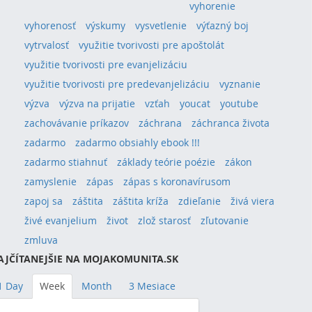
vyhorenie
vyhorenosť
výskumy
vysvetlenie
výťazný boj
vytrvalosť
využitie tvorivosti pre apoštolát
využitie tvorivosti pre evanjelizáciu
využitie tvorivosti pre predevanjelizáciu
vyznanie
výzva
výzva na prijatie
vzťah
youcat
youtube
zachovávanie príkazov
záchrana
záchranca života
zadarmo
zadarmo obsiahly ebook !!!
zadarmo stiahnuť
základy teórie poézie
zákon
zamyslenie
zápas
zápas s koronavírusom
zapoj sa
záštita
záštita kríža
zdieľanie
živá viera
živé evanjelium
život
zlož starosť
zľutovanie
zmluva
AJČÍTANEJŠIE NA MOJAKOMUNITA.SK
1 Day
Week
Month
3 Mesiace