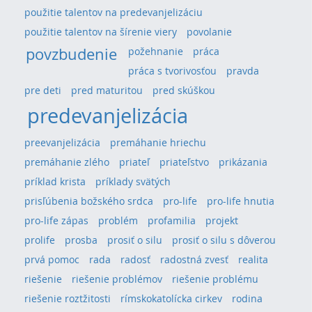
použitie talentov na predevanjelizáciu
použitie talentov na šírenie viery
povolanie
povzbudenie
požehnanie
práca
práca s tvorivosťou
pravda
pre deti
pred maturitou
pred skúškou
predevanjelizácia
preevanjelizácia
premáhanie hriechu
premáhanie zlého
priateľ
priateľstvo
prikázania
príklad krista
príklady svätých
prisľúbenia božského srdca
pro-life
pro-life hnutia
pro-life zápas
problém
profamilia
projekt
prolife
prosba
prosiť o silu
prosiť o silu s dôverou
prvá pomoc
rada
radosť
radostná zvesť
realita
riešenie
riešenie problémov
riešenie problému
riešenie roztžitosti
rímskokatolícka cirkev
rodina