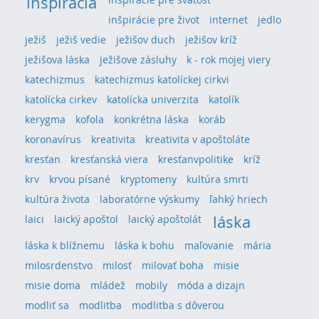
inšpirácia
inšpirácie pre život
internet
jedlo
ježiš
ježiš vedie
ježišov duch
ježišov kríž
ježišova láska
ježišove zásluhy
k - rok mojej viery
katechizmus
katechizmus katolíckej cirkvi
katolícka cirkev
katolícka univerzita
katolík
kerygma
kofola
konkrétna láska
koráb
koronavírus
kreativita
kreativita v apoštoláte
kresťan
kresťanská viera
kresťanvpolitike
kríž
krv
krvou písané
kryptomeny
kultúra smrti
kultúra života
laboratórne výskumy
ľahký hriech
láska
laici
laický apoštol
laický apoštolát
láska k blížnemu
láska k bohu
maľovanie
mária
milosrdenstvo
milosť
milovať boha
misie
misie doma
mládež
mobily
móda a dizajn
modliť sa
modlitba
modlitba s dôverou