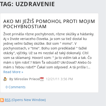
TAG: UZDRAVENIE
AKO MI JEŽIŠ POMOHOL PROTI MOJIM
POCHYBNOSTIAM
Život prináša rôzne pochybnosti, rôzne skúšky a hádanky.
Aj v živote veriaceho človeka. Ja som sa tiež dostal ku
jednej veľmi ťažkej skúške. Bol som " mimo". V
pochynostiach, v "tme". Bohu som predkladal " ťažké
otázky", výčitky. Už sa mi nezdal až taký dokonalý. Cítil
som sa sklamaný. Hovoril som: " Ja to vidím tak a tak. Čo
mám s tým robiť ? Mám Ťa odsúdiť? Ukrižovať? Alebo čo
mám s Tebou robiť?" Čakal som odpoveď. A tá prišla !...
Read More
»
By Miroslav Priecel
12/21/11 3:56 PM
0 Comments
RSS
(Opens New Window)