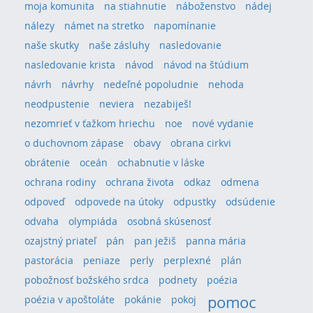
moja komunita
na stiahnutie
náboženstvo
nádej
nálezy
námet na stretko
napomínanie
naše skutky
naše zásluhy
nasledovanie
nasledovanie krista
návod
návod na štúdium
návrh
návrhy
nedeľné popoludnie
nehoda
neodpustenie
neviera
nezabiješ!
nezomrieť v ťažkom hriechu
noe
nové vydanie
o duchovnom zápase
obavy
obrana cirkvi
obrátenie
oceán
ochabnutie v láske
ochrana rodiny
ochrana života
odkaz
odmena
odpoveď
odpovede na útoky
odpustky
odsúdenie
odvaha
olympiáda
osobná skúsenosť
ozajstný priateľ
pán
pan ježiš
panna mária
pastorácia
peniaze
perly
perplexné
plán
pobožnosť božského srdca
podnety
poézia
pomoc
poézia v apoštoláte
pokánie
pokoj