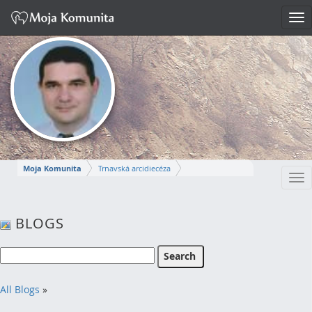
Tog
nav
Moja Komunita
Trnavská arcidiecéza
Tog
Dekanát Komárno
farnosť Komárno
nav
MIROSLAV
BLOGS
Napísať správu
All Blogs
»