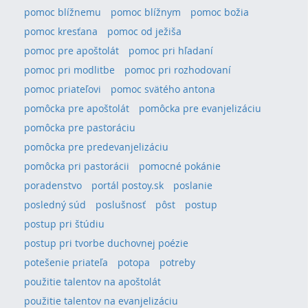
pomoc blížnemu
pomoc blížnym
pomoc božia
pomoc kresťana
pomoc od ježiša
pomoc pre apoštolát
pomoc pri hľadaní
pomoc pri modlitbe
pomoc pri rozhodovaní
pomoc priateľovi
pomoc svätého antona
pomôcka pre apoštolát
pomôcka pre evanjelizáciu
pomôcka pre pastoráciu
pomôcka pre predevanjelizáciu
pomôcka pri pastorácii
pomocné pokánie
poradenstvo
portál postoy.sk
poslanie
posledný súd
poslušnosť
pôst
postup
postup pri štúdiu
postup pri tvorbe duchovnej poézie
potešenie priateľa
potopa
potreby
použitie talentov na apoštolát
použitie talentov na evanjelizáciu