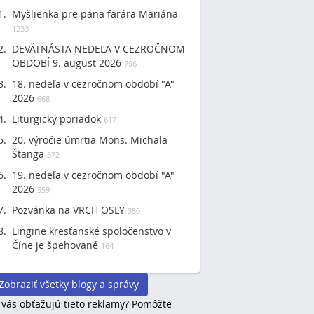
Myšlienka pre pána farára Mariána
1233
DEVÄTNÁSTA NEDEĽA V CEZROČNOM
OBDOBÍ 9. august 2026
796
18. nedeľa v cezročnom období "A"
2026
668
Liturgický poriadok
617
20. výročie úmrtia Mons. Michala
Štanga
572
19. nedeľa v cezročnom období "A"
2026
359
Pozvánka na VRCH OSLY
350
Lingine kresťanské spoločenstvo v
Číne je špehované
164
Zobraziť všetky blogy a správy
 vás obťažujú tieto reklamy? Pomôžte