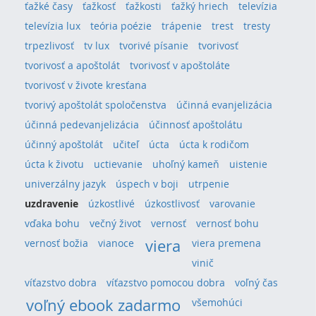
ťažké časy
ťažkosť
ťažkosti
ťažký hriech
televízia
televízia lux
teória poézie
trápenie
trest
tresty
trpezlivosť
tv lux
tvorivé písanie
tvorivosť
tvorivosť a apoštolát
tvorivosť v apoštoláte
tvorivosť v živote kresťana
tvorivý apoštolát spoločenstva
účinná evanjelizácia
účinná pedevanjelizácia
účinnosť apoštolátu
účinný apoštolát
učiteľ
úcta
úcta k rodičom
úcta k životu
uctievanie
uhoľný kameň
uistenie
univerzálny jazyk
úspech v boji
utrpenie
uzdravenie
úzkostlivé
úzkostlivosť
varovanie
vďaka bohu
večný život
vernosť
vernosť bohu
viera
vernosť božia
vianoce
viera premena
vinič
víťazstvo dobra
víťazstvo pomocou dobra
voľný čas
voľný ebook zadarmo
všemohúci