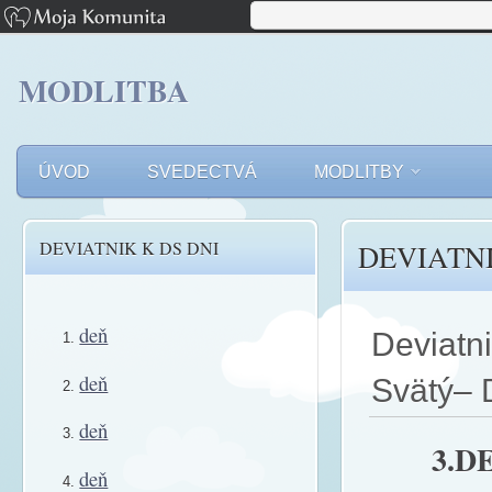
MODLITBA
ÚVOD
SVEDECTVÁ
MODLITBY
DEVIATNIK K DS DNI
DEVIATN
deň
Deviatn
deň
Svätý– 
deň
3.D
deň