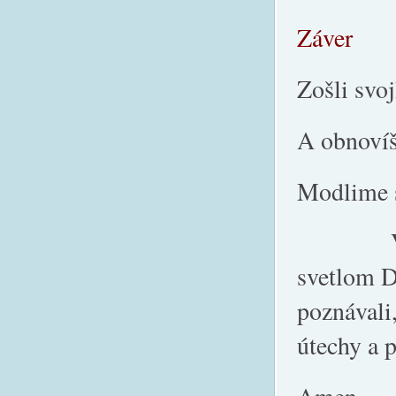
Záver
Zošli svo
A obnovíš
Modlime 
Večný Bo
svetlom D
poznávali,
útechy a p