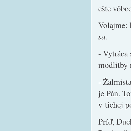
ešte vôbec
Volajme: 
sa.
- Vytráca
modlitby 
- Žalmista
je Pán. To
v tichej 
Príď, Duch