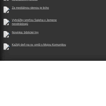
Za mediálnou stenou je ticho
Vyhrážky smrťou Saleha v Jemene
neodrádzajú
Novinka: biblické hry
Každý deň na sv. omši s Mojou Komunitou
$reklama
$footer