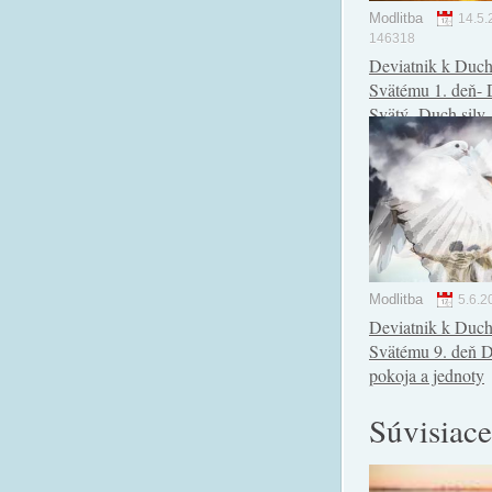
Modlitba
14.5.
146318
Deviatnik k Duc
Svätému 1. deň-
Svätý- Duch sily
Modlitba
5.6.2
Deviatnik k Duc
Svätému 9. deň 
pokoja a jednoty
Súvisiace