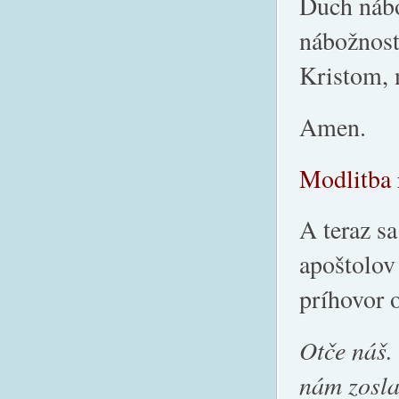
Duch nábo
nábožnost
Kristom, 
Amen.
Modlitba 
A teraz s
apoštolov
príhovor 
Ot
če náš.
nám zosla