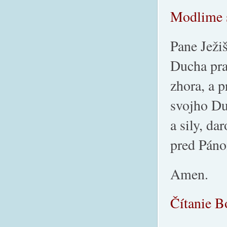
Modlime 
Pane Ježiš
Ducha pra
zhora, a 
svojho Du
a sily, d
pred Páno
Amen.
Čítanie B