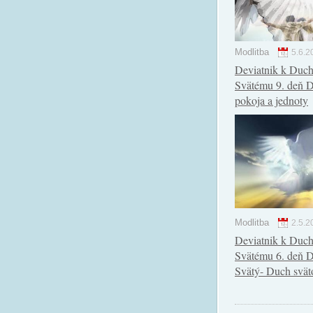
Modlitba
5.6.2
Deviatnik k Duc
Svätému 9. deň 
pokoja a jednoty
Modlitba
2.5.2
Deviatnik k Duc
Svätému 6. deň 
Svätý- Duch sväto