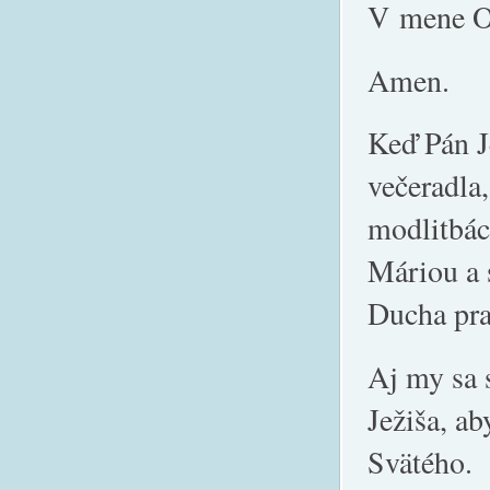
V mene Ot
Amen.
Keď Pán Je
večeradla
modlitbác
Máriou a 
Ducha pra
Aj my sa 
Ježiša, a
Svätého.