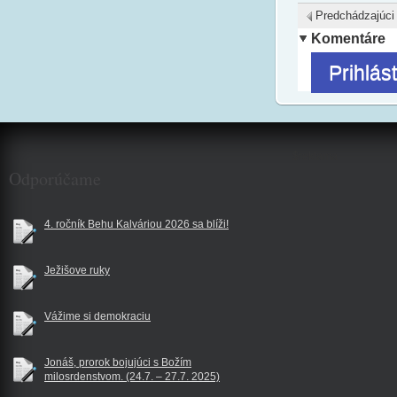
Predchádzajúci
Komentáre
Prihlás
$reklama
Odporúčame
4. ročník Behu Kalváriou 2026 sa blíži!
Ježišove ruky
Vážime si demokraciu
Jonáš, prorok bojujúci s Božím
milosrdenstvom. (24.7. – 27.7. 2025)