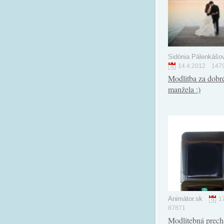
Sidónia Pálenkášo
14.4.2012
147
Modlitba za dobr
manžela :)
Animátor.sk
1
87871
Modlitebná prec