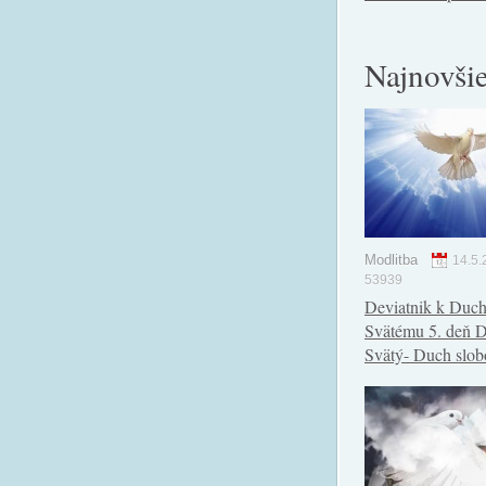
Najnovšie
Modlitba
14.5.
53939
Deviatnik k Duc
Svätému 5. deň 
Svätý- Duch slo