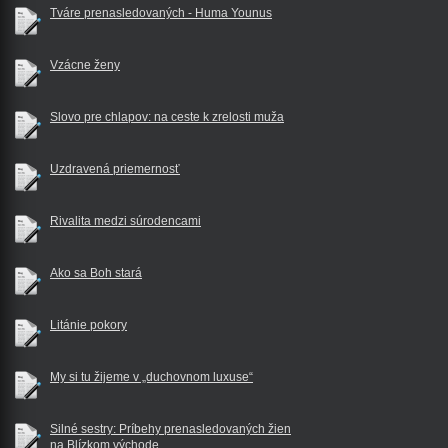
Tváre prenasledovaných - Huma Younus
Vzácne ženy
Slovo pre chlapov: na ceste k zrelosti muža
Uzdravená priemernosť
Rivalita medzi súrodencami
Ako sa Boh stará
Litánie pokory
My si tu žijeme v „duchovnom luxuse“
Silné sestry: Príbehy prenasledovaných žien
na Blízkom východe