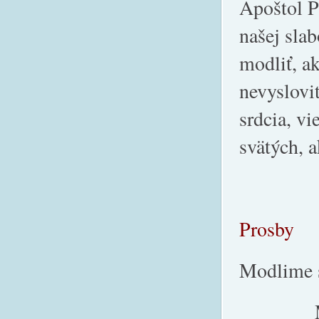
Apoštol P
našej slab
modliť, a
nevyslovi
srdcia, vi
svätých, 
Prosby
Modlime s
Mnohí ľ