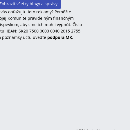
Zobraziť všetky blogy a správy
 vás obťažujú tieto reklamy? Pomôžte
jej Komunite pravidelným finančným
íspevkom, aby sme ich mohli vypnúť. Číslo
tu: IBAN: SK20 7500 0000 0040 2015 2755
o poznámky účtu uvedťe
podpora MK
.