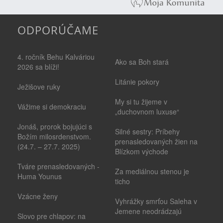
ODPORÚČAME
4. ročník Behu Kalváriou
Ako sa Boh stará
2026 sa blíži!
Litánie pokory
Ježišove ruky
My si tu žijeme v
Vážime si demokraciu
„duchovnom luxuse“
Jonáš, prorok bojujúci s
Silné sestry: Príbehy
Božím milosrdenstvom.
prenasledovaných žien na
(24.7. – 27.7. 2025)
Blízkom východe
Tváre prenasledovaných -
Za mediálnou stenou je
Huma Younus
ticho
Vzácne ženy
Vyhrážky smrťou Saleha v
Jemene neodrádzajú
Slovo pre chlapov: na