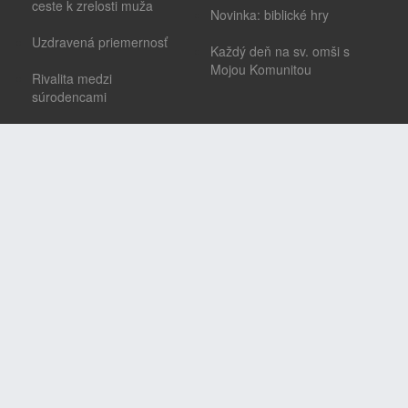
ceste k zrelosti muža
Novinka: biblické hry
Uzdravená priemernosť
Každý deň na sv. omši s
Mojou Komunitou
Rivalita medzi
súrodencami