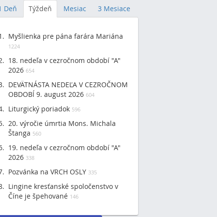
1 Deň
Týždeň
Mesiac
3 Mesiace
Myšlienka pre pána farára Mariána
1224
18. nedeľa v cezročnom období "A"
2026
654
DEVÄTNÁSTA NEDEĽA V CEZROČNOM
OBDOBÍ 9. august 2026
604
Liturgický poriadok
596
20. výročie úmrtia Mons. Michala
Štanga
560
19. nedeľa v cezročnom období "A"
2026
338
Pozvánka na VRCH OSLY
335
Lingine kresťanské spoločenstvo v
Číne je špehované
146