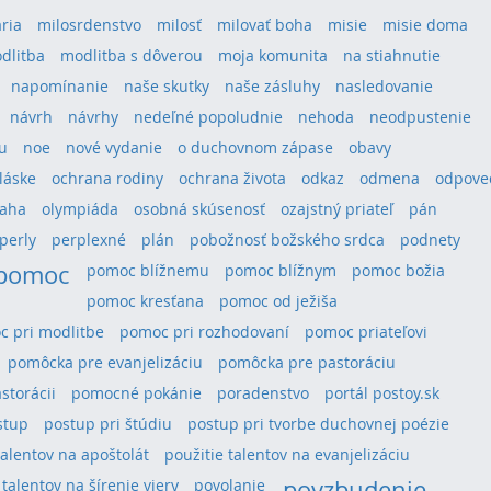
ria
milosrdenstvo
milosť
milovať boha
misie
misie doma
dlitba
modlitba s dôverou
moja komunita
na stiahnutie
napomínanie
naše skutky
naše zásluhy
nasledovanie
návrh
návrhy
nedeľné popoludnie
nehoda
neodpustenie
u
noe
nové vydanie
o duchovnom zápase
obavy
láske
ochrana rodiny
ochrana života
odkaz
odmena
odpove
aha
olympiáda
osobná skúsenosť
ozajstný priateľ
pán
perly
perplexné
plán
pobožnosť božského srdca
podnety
pomoc
pomoc blížnemu
pomoc blížnym
pomoc božia
pomoc kresťana
pomoc od ježiša
 pri modlitbe
pomoc pri rozhodovaní
pomoc priateľovi
pomôcka pre evanjelizáciu
pomôcka pre pastoráciu
storácii
pomocné pokánie
poradenstvo
portál postoy.sk
stup
postup pri štúdiu
postup pri tvorbe duchovnej poézie
talentov na apoštolát
použitie talentov na evanjelizáciu
povzbudenie
 talentov na šírenie viery
povolanie