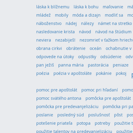
láska k blížnemu
láska k bohu
maľovanie
má
mládež
mobily
móda a dizajn
modliť sa
mo
náboženstvo
nádej
nálezy
námet na stretko
nasledovanie krista
návod
návod na štúdium
neviera
nezabiješ!
nezomrieť v ťažkom hriech
obrana cirkvi
obrátenie
oceán
ochabnutie v 
odpovede na útoky
odpustky
odsúdenie
odv
pan ježiš
panna mária
pastorácia
peniaze
poézia
poézia v apoštoláte
pokánie
pokoj
pomoc pre apoštolát
pomoc pri hľadaní
pomoc
pomoc svätého antona
pomôcka pre apoštolát
pomôcka pre predevanjelizáciu
pomôcka pri pa
poslanie
posledný súd
poslušnosť
pôst
po
potešenie priateľa
potopa
potreby
použitie 
použitie talentov na predevanjelizáciu
použitie