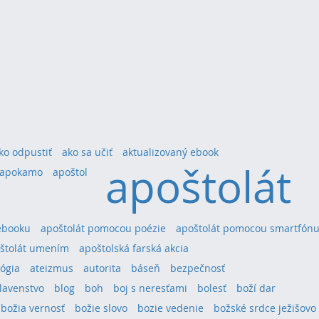
ko odpustiť
ako sa učiť
aktualizovaný ebook
apoštolát
apokamo
apoštol
ebooku
apoštolát pomocou poézie
apoštolát pomocou smartfón
štolát umením
apoštolská farská akcia
ógia
ateizmus
autorita
báseň
bezpečnosť
lavenstvo
blog
boh
boj s neresťami
bolesť
boží dar
božia vernosť
božie slovo
bozie vedenie
božské srdce ježišovo