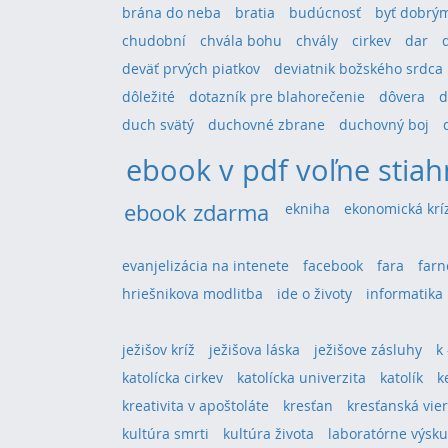
brána do neba
bratia
budúcnosť
byť dobrým
chudobní
chvála bohu
chvály
cirkev
dar
deväť prvých piatkov
deviatnik božského srdca
dôležité
dotazník pre blahorečenie
dôvera
d
duch svätý
duchovné zbrane
duchovný boj
ebook v pdf voľne stiah
ebook zdarma
ekniha
ekonomická krí
evanjelizácia na intenete
facebook
fara
farn
hriešnikova modlitba
ide o životy
informatika
ježišov kríž
ježišova láska
ježišove zásluhy
k
katolícka cirkev
katolícka univerzita
katolík
k
kreativita v apoštoláte
kresťan
kresťanská vie
kultúra smrti
kultúra života
laboratórne výsk