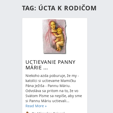
TAG: ÚCTA K RODIČOM
UCTIEVANIE PANNY
MÁRIE ...
Niekoho azda poburuje, že my -
katolíci si uctievame Mamičku
Pána Ježiša - Pannu Máriu.
Odvoláva sa pritom na to, že vo
Svätom Písme sa nepíše, aby sme
si Pannu Máriu uctievali...
Read More
»