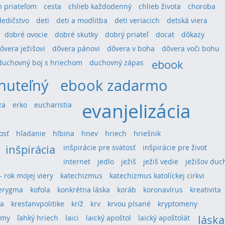
 priateľom
cesta
chlieb každodenný
chlieb života
choroba
dedičstvo
deti
deti a modlitba
deti veriacich
detská viera
dobré ovocie
dobré skutky
dobrý priateľ
docat
dôkazy
ôvera ježišovi
dôvera pánovi
dôvera v boha
dôvera voči bohu
ebook
duchovný boj s hriechom
duchovný zápas
nuteľný
ebook zadarmo
evanjelizácia
za
erko
eucharistia
osť
hľadanie
hlbina
hnev
hriech
hriešnik
inšpirácia
inšpirácie pre svätosť
inšpirácie pre život
internet
jedlo
ježiš
ježiš vedie
ježišov duc
 - rok mojej viery
katechizmus
katechizmus katolíckej cirkvi
erygma
kofola
konkrétna láska
koráb
koronavírus
kreativita
ra
kresťanvpolitike
kríž
krv
krvou písané
kryptomeny
láska
umy
ľahký hriech
laici
laický apoštol
laický apoštolát