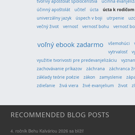
tvorivý apoštolát spoločenstva
účinná evanjeliz
účinný apoštolát
učiteľ
úcta
úcta k rodičom
univerzálny jazyk
úspech v boji
utrpenie
uz
večný život
vernosť
vernosť bohu
vernosť bo
voľný ebook zadarmo
všemohúci
vytrvalosť
v
využitie tvorivosti pre predevanjelizáciu
vyznan
zachovávanie príkazov
záchrana
záchranca ži
základy teórie poézie
zákon
zamyslenie
záp
zdieľanie
živá viera
živé evanjelium
život
z
RECOMMENDED BLOG POSTS
4. ročník Behu Kalváriou 2026 sa blíži!