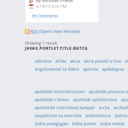
By Miroslav Priecel
4/14/13 9:25 PM
39 Comments
RSS
(Opens New Window)
Showing 1 result.
JAVAX.PORTLET.TITLE.BGTCG
adorácia
afrika
akcia
akcia povedz o luxe
a
angažovanosť za dobro
apoinka
apokalypsa
apoštolát milosrdenstvom
apoštolát pomocou 
apoštolát s láskou
apoštolát spoločenstva
apo
apoštolská internetová kampaň
archa
archeol
bezpečnosť na internete
blahorečenia
blahos
božia pedagogika
božia pomoc
božia realita