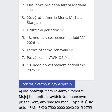
Myšlienka pre pána farára Mariána
1184
20. výročie úmrtia Mons. Michala
Štanga
491
Liturgický poriadok
403
18. nedeľa v cezročnom období "A"
2026
396
Farske oznamy Donovaly
262
Pozvánka na VRCH OSLY
227
19. nedeľa v cezročnom období "A"
2026
182
Zobraziť všetky blogy a správy
Aj vás obťažujú tieto reklamy? Pomôžte
Mojej Komunite pravidelným finančným
príspevkom, aby sme ich mohli vypnúť. Číslo
účtu: IBAN: SK20 7500 0000 0040 2015 2755