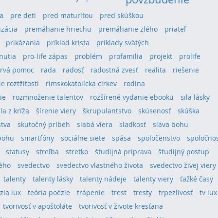
a
pre deti
pred maturitou
pred skúškou
izácia
premáhanie hriechu
premáhanie zlého
priateľ
prikázania
príklad krista
príklady svätých
hnutia
pro-life zápas
problém
profamilia
projekt
prolife
rvá pomoc
rada
radosť
radostná zvesť
realita
riešenie
e roztžitosti
rímskokatolícka cirkev
rodina
ie
rozmnoženie talentov
rozšírené vydanie ebooku
sila lásky
ila z kríža
šírenie viery
škrupulantstvo
skúsenosť
skúška
stva
skutočný príbeh
slabá viera
sladkosť
sláva bohu
bohu
smartfóny
sociálne siete
spása
spoločenstvo
spoločno
statusy
streľba
stretko
študijná príprava
študijný postup
tého
svedectvo
svedectvo vlastného života
svedectvo živej viery
talenty
talenty lásky
talenty nádeje
talenty viery
ťažké časy
ízia lux
teória poézie
trápenie
trest
tresty
trpezlivosť
tv lux
tvorivosť v apoštoláte
tvorivosť v živote kresťana