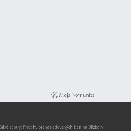
Silné sestry: Príbehy prenasledovaných žien na Blízkom