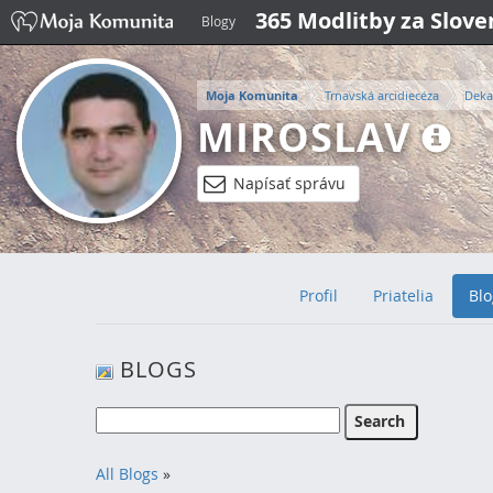
365 Modlitby za Slov
Blogy
Moja Komunita
Trnavská arcidiecéza
Deka
MIROSLAV
Napísať správu
Profil
Priatelia
Blo
BLOGS
All Blogs
»