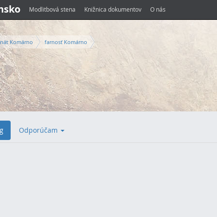
ensko
Modlitbová stena
Knižnica dokumentov
O nás
nát Komárno
farnosť Komárno
g
Odporúčam