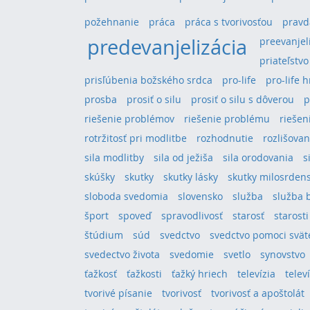
požehnanie
práca
práca s tvorivosťou
pravd
predevanjelizácia
preevanjel
priateľstvo
prisľúbenia božského srdca
pro-life
pro-life 
prosba
prosiť o silu
prosiť o silu s dôverou
p
riešenie problémov
riešenie problému
riešeni
rotržitosť pri modlitbe
rozhodnutie
rozlišovan
sila modlitby
sila od ježiša
sila orodovania
s
skúšky
skutky
skutky lásky
skutky milosrden
sloboda svedomia
slovensko
služba
služba 
šport
spoveď
spravodlivosť
starosť
starosti
štúdium
súd
svedctvo
svedctvo pomoci svä
svedectvo života
svedomie
svetlo
synovstvo
ťažkosť
ťažkosti
ťažký hriech
televízia
telev
tvorivé písanie
tvorivosť
tvorivosť a apoštolát