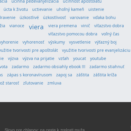
ácia
účinná pedevanjelizácia
účinnosť apoštolátu
úcta k životu
uctievanie
uhoľný kameň
uistenie
dravenie
úzkostlivé
úzkostlivosť
varovanie
vďaka bohu
viera
žia
vianoce
viera premena
vinič
víťazstvo dobra
víťazstvo pomocou dobra
voľný čas
vyhorenie
vyhorenosť
výskumy
vysvetlenie
výťazný boj
yužitie tvorivosti pre apoštolát
využitie tvorivosti pre evanjelizáciu
ie
výzva
výzva na prijatie
vzťah
youcat
youtube
vota
zadarmo
zadarmo obsiahly ebook !!!
zadarmo stiahnuť
as
zápas s koronavírusom
zapoj sa
záštita
záštita kríža
lož starosť
zľutovanie
zmluva
Slovo pre chlapov: na ceste k zrelosti muža