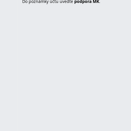
Do poznámky účtu uvedťe
podpora MK
.
u