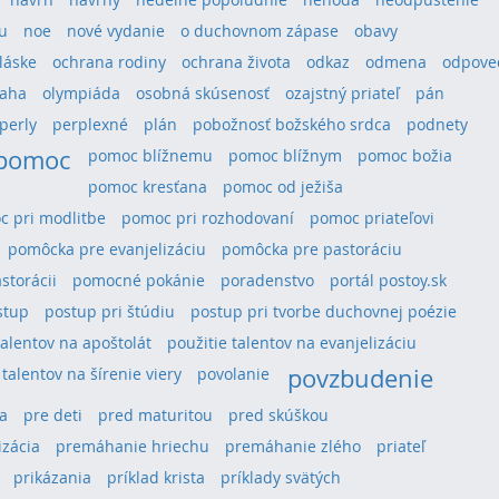
u
noe
nové vydanie
o duchovnom zápase
obavy
láske
ochrana rodiny
ochrana života
odkaz
odmena
odpove
aha
olympiáda
osobná skúsenosť
ozajstný priateľ
pán
perly
perplexné
plán
pobožnosť božského srdca
podnety
pomoc
pomoc blížnemu
pomoc blížnym
pomoc božia
pomoc kresťana
pomoc od ježiša
 pri modlitbe
pomoc pri rozhodovaní
pomoc priateľovi
pomôcka pre evanjelizáciu
pomôcka pre pastoráciu
storácii
pomocné pokánie
poradenstvo
portál postoy.sk
stup
postup pri štúdiu
postup pri tvorbe duchovnej poézie
talentov na apoštolát
použitie talentov na evanjelizáciu
povzbudenie
 talentov na šírenie viery
povolanie
a
pre deti
pred maturitou
pred skúškou
izácia
premáhanie hriechu
premáhanie zlého
priateľ
prikázania
príklad krista
príklady svätých