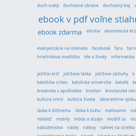
duch svätý
duchovné zbrane
duchovný boj
ebook v pdf voľne stiah
ebook zdarma
ekniha
ekonomická krí
evanjelizácia na intenete
facebook
fara
farn
hriešnikova modlitba
ide o životy
informatika
ježišov kríž
ježišova láska
ježišove zásluhy
k
katolícka cirkev
katolícka univerzita
katolík
k
kreativita v apoštoláte
kresťan
kresťanská vie
kultúra smrti
kultúra života
laboratórne výsk
láska k blížnemu
láska k bohu
maľovanie
má
mládež
mobily
móda a dizajn
modliť sa
mo
náboženstvo
nádej
nálezy
námet na stretko
nasledovanie krista
návod
návod na štúdium