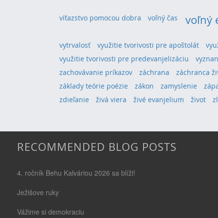
voľný
víťazstvo pomocou dobra
voľný čas
vytrvalosť
využitie tvorivosti pre apoštolát
vyu
využitie tvorivosti pre predevanjelizáciu
vyznan
zachovávanie príkazov
záchrana
záchranca ži
základy teórie poézie
zákon
zamyslenie
záp
zdieľanie
živá viera
živé evanjelium
život
z
RECOMMENDED BLOG POSTS
4. ročník Behu Kalváriou 2026 sa blíži!
Ježišove ruky
Vážime si demokraciu