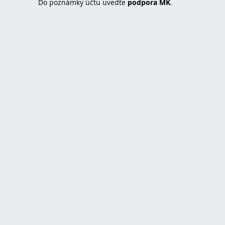
Do poznámky účtu uvedťe
podpora MK
.