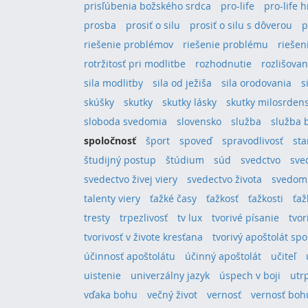
prisľúbenia božského srdca
pro-life
pro-life 
prosba
prosiť o silu
prosiť o silu s dôverou
p
riešenie problémov
riešenie problému
riešeni
rotržitosť pri modlitbe
rozhodnutie
rozlišovan
sila modlitby
sila od ježiša
sila orodovania
s
skúšky
skutky
skutky lásky
skutky milosrden
sloboda svedomia
slovensko
služba
služba 
spoločnosť
šport
spoveď
spravodlivosť
sta
študijný postup
štúdium
súd
svedctvo
sve
svedectvo živej viery
svedectvo života
svedom
talenty viery
ťažké časy
ťažkosť
ťažkosti
ťaž
tresty
trpezlivosť
tv lux
tvorivé písanie
tvor
tvorivosť v živote kresťana
tvorivý apoštolát sp
účinnosť apoštolátu
účinný apoštolát
učiteľ
uistenie
univerzálny jazyk
úspech v boji
utr
vďaka bohu
večný život
vernosť
vernosť boh