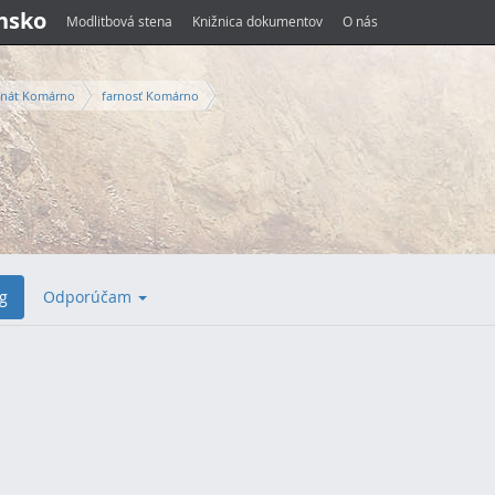
ensko
Modlitbová stena
Knižnica dokumentov
O nás
nát Komárno
farnosť Komárno
g
Odporúčam