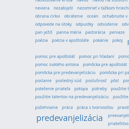
neviera
nezabiješ!
nezomrieť v ťažkom hriech
obrana cirkvi
obrátenie
oceán
ochabnutie v 
odpovede na útoky
odpustky
odsúdenie
odv
pan ježiš
panna mária
pastorácia
peniaze
poézia
poézia v apoštoláte
pokánie
pokoj
pomoc pre apoštolát
pomoc pri hľadaní
pomoc
pomoc svätého antona
pomôcka pre apoštolát
pomôcka pre predevanjelizáciu
pomôcka pri pa
poslanie
posledný súd
poslušnosť
pôst
po
potešenie priateľa
potopa
potreby
použitie 
použitie talentov na predevanjelizáciu
použitie
požehnanie
práca
práca s tvorivosťou
pravd
predevanjelizácia
preevanjel
priateľstvo