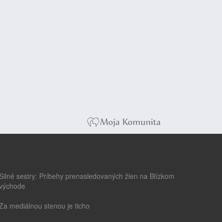
Silné sestry: Príbehy prenasledovaných žien na Blízkom
východe
Za mediálnou stenou je ticho