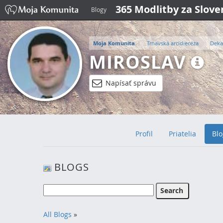
365 Modlitby za Slov
Blogy
Moja Komunita
Trnavská arcidiecéza
Deka
MIROSLAV
Napísať správu
Profil
Priatelia
Blo
BLOGS
All Blogs
»