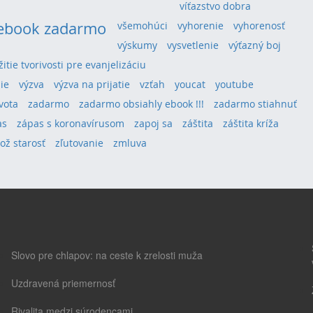
víťazstvo dobra
 ebook zadarmo
všemohúci
vyhorenie
vyhorenosť
výskumy
vysvetlenie
výťazný boj
žitie tvorivosti pre evanjelizáciu
ie
výzva
výzva na prijatie
vzťah
youcat
youtube
vota
zadarmo
zadarmo obsiahly ebook !!!
zadarmo stiahnuť
as
zápas s koronavírusom
zapoj sa
záštita
záštita kríža
lož starosť
zľutovanie
zmluva
Slovo pre chlapov: na ceste k zrelosti muža
Uzdravená priemernosť
Rivalita medzi súrodencami