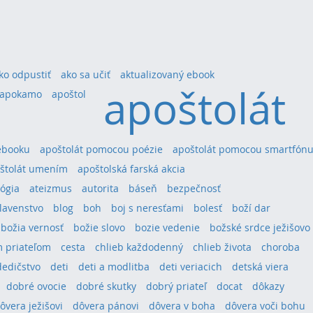
ko odpustiť
ako sa učiť
aktualizovaný ebook
apoštolát
apokamo
apoštol
ebooku
apoštolát pomocou poézie
apoštolát pomocou smartfón
štolát umením
apoštolská farská akcia
ógia
ateizmus
autorita
báseň
bezpečnosť
lavenstvo
blog
boh
boj s neresťami
bolesť
boží dar
božia vernosť
božie slovo
bozie vedenie
božské srdce ježišovo
 priateľom
cesta
chlieb každodenný
chlieb života
choroba
dedičstvo
deti
deti a modlitba
deti veriacich
detská viera
dobré ovocie
dobré skutky
dobrý priateľ
docat
dôkazy
ôvera ježišovi
dôvera pánovi
dôvera v boha
dôvera voči bohu