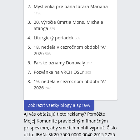
Myšlienka pre pána farára Mariána
1196
20. výročie úmrtia Mons. Michala
Štanga
529
Liturgický poriadok
509
18. nedeľa v cezročnom období "A"
2026
508
Farske oznamy Donovaly
317
Pozvánka na VRCH OSLY
303
19. nedeľa v cezročnom období "A"
2026
247
Zobraziť všetky blogy a správy
Aj vás obťažujú tieto reklamy? Pomôžte
Mojej Komunite pravidelným finančným
príspevkom, aby sme ich mohli vypnúť. Číslo
účtu: IBAN: SK20 7500 0000 0040 2015 2755