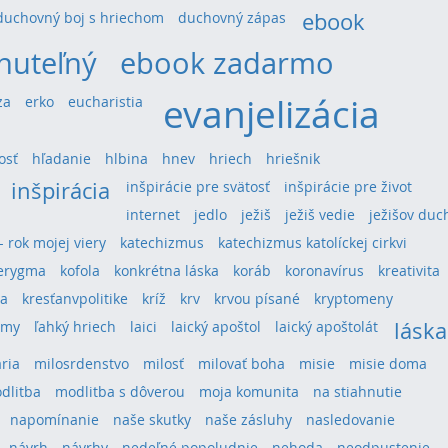
ebook
duchovný boj s hriechom
duchovný zápas
nuteľný
ebook zadarmo
evanjelizácia
za
erko
eucharistia
osť
hľadanie
hlbina
hnev
hriech
hriešnik
inšpirácia
inšpirácie pre svätosť
inšpirácie pre život
internet
jedlo
ježiš
ježiš vedie
ježišov duc
 - rok mojej viery
katechizmus
katechizmus katolíckej cirkvi
erygma
kofola
konkrétna láska
koráb
koronavírus
kreativita
ra
kresťanvpolitike
kríž
krv
krvou písané
kryptomeny
láska
umy
ľahký hriech
laici
laický apoštol
laický apoštolát
ria
milosrdenstvo
milosť
milovať boha
misie
misie doma
dlitba
modlitba s dôverou
moja komunita
na stiahnutie
napomínanie
naše skutky
naše zásluhy
nasledovanie
návrh
návrhy
nedeľné popoludnie
nehoda
neodpustenie