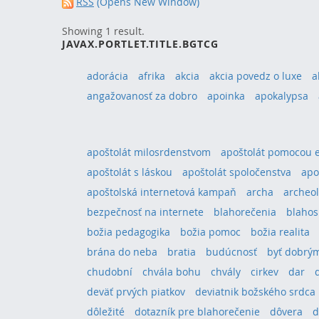
RSS
(Opens New Window)
Showing 1 result.
JAVAX.PORTLET.TITLE.BGTCG
adorácia
afrika
akcia
akcia povedz o luxe
a
angažovanosť za dobro
apoinka
apokalypsa
apoštolát milosrdenstvom
apoštolát pomocou 
apoštolát s láskou
apoštolát spoločenstva
apo
apoštolská internetová kampaň
archa
archeol
bezpečnosť na internete
blahorečenia
blahos
božia pedagogika
božia pomoc
božia realita
brána do neba
bratia
budúcnosť
byť dobrým
chudobní
chvála bohu
chvály
cirkev
dar
deväť prvých piatkov
deviatnik božského srdca
dôležité
dotazník pre blahorečenie
dôvera
d