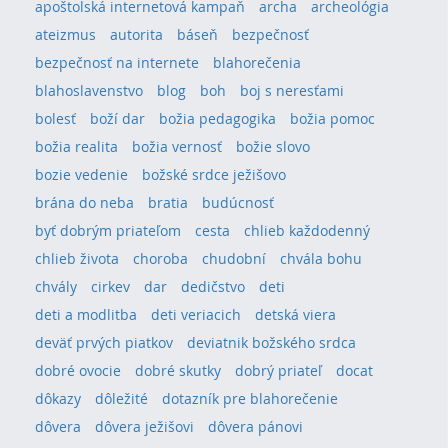
apoštolská internetová kampaň
archa
archeológia
ateizmus
autorita
báseň
bezpečnosť
bezpečnosť na internete
blahorečenia
blahoslavenstvo
blog
boh
boj s neresťami
bolesť
boží dar
božia pedagogika
božia pomoc
božia realita
božia vernosť
božie slovo
bozie vedenie
božské srdce ježišovo
brána do neba
bratia
budúcnosť
byť dobrým priateľom
cesta
chlieb každodenný
chlieb života
choroba
chudobní
chvála bohu
chvály
cirkev
dar
dedičstvo
deti
deti a modlitba
deti veriacich
detská viera
deväť prvých piatkov
deviatnik božského srdca
dobré ovocie
dobré skutky
dobrý priateľ
docat
dôkazy
dôležité
dotazník pre blahorečenie
dôvera
dôvera ježišovi
dôvera pánovi