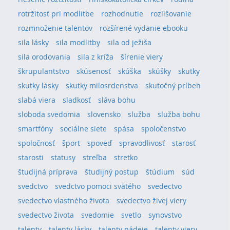
rotržitosť pri modlitbe
rozhodnutie
rozlišovanie
rozmnoženie talentov
rozšírené vydanie ebooku
sila lásky
sila modlitby
sila od ježiša
sila orodovania
sila z kríža
šírenie viery
škrupulantstvo
skúsenosť
skúška
skúšky
skutky
skutky lásky
skutky milosrdenstva
skutočný príbeh
slabá viera
sladkosť
sláva bohu
sloboda svedomia
slovensko
služba
služba bohu
smartfóny
sociálne siete
spása
spoločenstvo
spoločnosť
šport
spoveď
spravodlivosť
starosť
starosti
statusy
streľba
stretko
študijná príprava
študijný postup
štúdium
súd
svedctvo
svedctvo pomoci svätého
svedectvo
svedectvo vlastného života
svedectvo živej viery
svedectvo života
svedomie
svetlo
synovstvo
talenty
talenty lásky
talenty nádeje
talenty viery