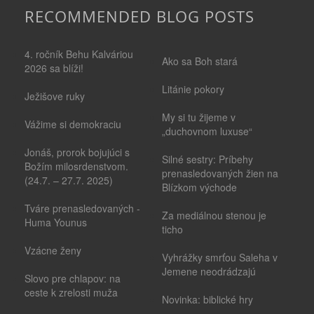
RECOMMENDED BLOG POSTS
4. ročník Behu Kalváriou
Ako sa Boh stará
2026 sa blíži!
Litánie pokory
Ježišove ruky
My si tu žijeme v
Vážime si demokraciu
„duchovnom luxuse“
Jonáš, prorok bojujúci s
Silné sestry: Príbehy
Božím milosrdenstvom.
prenasledovaných žien na
(24.7. – 27.7. 2025)
Blízkom východe
Tváre prenasledovaných -
Za mediálnou stenou je
Huma Younus
ticho
Vzácne ženy
Vyhrážky smrťou Saleha v
Jemene neodrádzajú
Slovo pre chlapov: na
ceste k zrelosti muža
Novinka: biblické hry