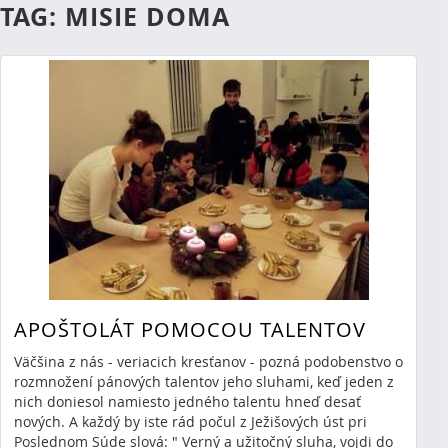
TAG: MISIE DOMA
APOŠTOLÁT POMOCOU TALENTOV
Väčšina z nás - veriacich kresťanov - pozná podobenstvo o
rozmnožení pánových talentov jeho sluhami, keď jeden z
nich doniesol namiesto jedného talentu hneď desať
nových. A každý by iste rád počul z Ježišových úst pri
RSS
(Opens New Window)
Poslednom Súde slová: " Verný a užitočný sluha, vojdi do