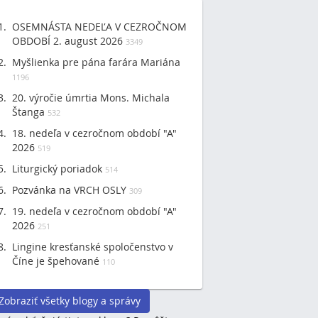
OSEMNÁSTA NEDEĽA V CEZROČNOM
OBDOBÍ 2. august 2026
3349
Myšlienka pre pána farára Mariána
1196
20. výročie úmrtia Mons. Michala
Štanga
532
18. nedeľa v cezročnom období "A"
2026
519
Liturgický poriadok
514
Pozvánka na VRCH OSLY
309
19. nedeľa v cezročnom období "A"
2026
251
Lingine kresťanské spoločenstvo v
Číne je špehované
110
Zobraziť všetky blogy a správy