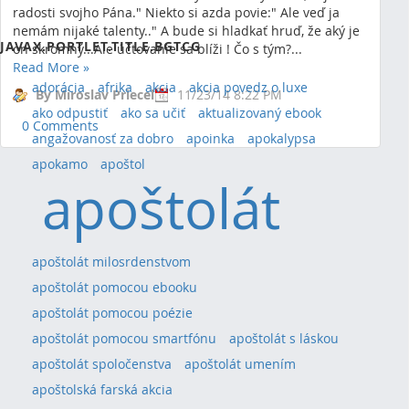
radosti svojho Pána." Niekto si azda povie:" Ale veď ja
Showing 0 results.
nemám nijaké talenty.." A bude si hladkať hruď, že aký je
JAVAX.PORTLET.TITLE.BGTCG
on skromný...Ale účtovanie sa blíži ! Čo s tým?...
Read More
»
adorácia
afrika
akcia
akcia povedz o luxe
By Miroslav Priecel
11/23/14 8:22 PM
ako odpustiť
ako sa učiť
aktualizovaný ebook
0 Comments
angažovanosť za dobro
apoinka
apokalypsa
apokamo
apoštol
apoštolát
apoštolát milosrdenstvom
apoštolát pomocou ebooku
apoštolát pomocou poézie
apoštolát pomocou smartfónu
apoštolát s láskou
apoštolát spoločenstva
apoštolát umením
apoštolská farská akcia