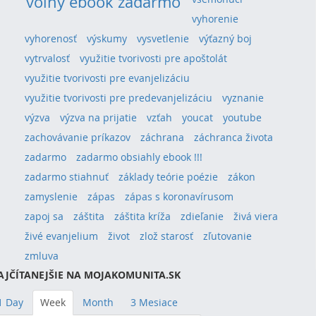
voľný ebook zadarmo
vyhorenie
vyhorenosť
výskumy
vysvetlenie
výťazný boj
vytrvalosť
využitie tvorivosti pre apoštolát
využitie tvorivosti pre evanjelizáciu
využitie tvorivosti pre predevanjelizáciu
vyznanie
výzva
výzva na prijatie
vzťah
youcat
youtube
zachovávanie príkazov
záchrana
záchranca života
zadarmo
zadarmo obsiahly ebook !!!
zadarmo stiahnuť
základy teórie poézie
zákon
zamyslenie
zápas
zápas s koronavírusom
zapoj sa
záštita
záštita kríža
zdieľanie
živá viera
živé evanjelium
život
zlož starosť
zľutovanie
zmluva
AJČÍTANEJŠIE NA MOJAKOMUNITA.SK
1 Day
Week
Month
3 Mesiace