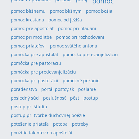
pomoc
pomoc blížnemu
pomoc blížnym
pomoc božia
pomoc kresťana
pomoc od ježiša
pomoc pre apoštolát
pomoc pri hľadaní
pomoc pri modlitbe
pomoc pri rozhodovaní
pomoc priateľovi
pomoc svätého antona
pomôcka pre apoštolát
pomôcka pre evanjelizáciu
pomôcka pre pastoráciu
pomôcka pre predevanjelizáciu
pomôcka pri pastorácii
pomocné pokánie
poradenstvo
portál postoy.sk
poslanie
posledný súd
poslušnosť
pôst
postup
postup pri štúdiu
postup pri tvorbe duchovnej poézie
potešenie priateľa
potopa
potreby
použitie talentov na apoštolát