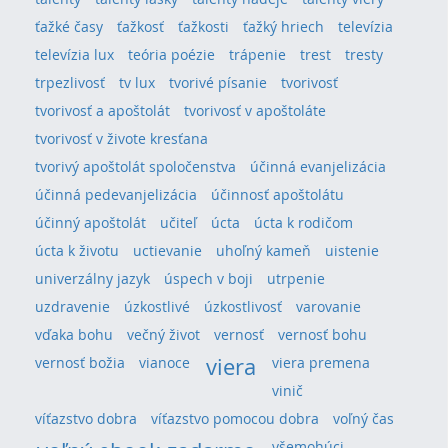
ťažké časy
ťažkosť
ťažkosti
ťažký hriech
televízia
televízia lux
teória poézie
trápenie
trest
tresty
trpezlivosť
tv lux
tvorivé písanie
tvorivosť
tvorivosť a apoštolát
tvorivosť v apoštoláte
tvorivosť v živote kresťana
tvorivý apoštolát spoločenstva
účinná evanjelizácia
účinná pedevanjelizácia
účinnosť apoštolátu
účinný apoštolát
učiteľ
úcta
úcta k rodičom
úcta k životu
uctievanie
uhoľný kameň
uistenie
univerzálny jazyk
úspech v boji
utrpenie
uzdravenie
úzkostlivé
úzkostlivosť
varovanie
vďaka bohu
večný život
vernosť
vernosť bohu
viera
vernosť božia
vianoce
viera premena
vinič
víťazstvo dobra
víťazstvo pomocou dobra
voľný čas
všemohúci