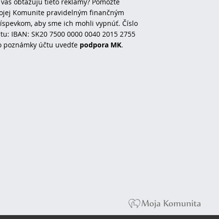
 vás obťažujú tieto reklamy? Pomôžte
jej Komunite pravidelným finančným
íspevkom, aby sme ich mohli vypnúť. Číslo
tu: IBAN: SK20 7500 0000 0040 2015 2755
o poznámky účtu uvedťe
podpora MK
.