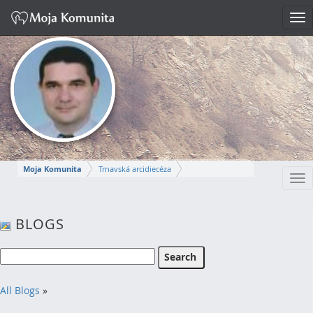
Tog
nav
Moja Komunita
Trnavská arcidiecéza
Tog
Dekanát Komárno
farnosť Komárno
nav
MIROSLAV
BLOGS
Napísať správu
All Blogs
»