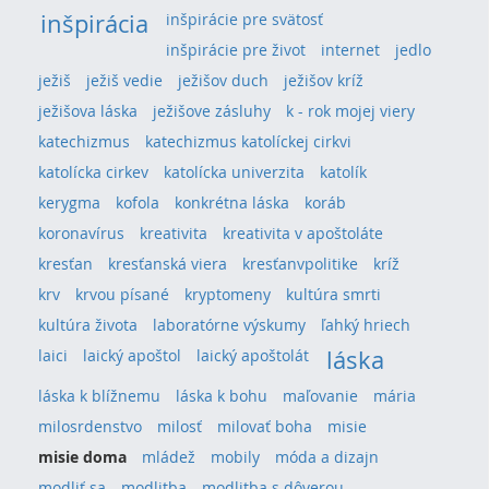
inšpirácia
inšpirácie pre svätosť
inšpirácie pre život
internet
jedlo
ježiš
ježiš vedie
ježišov duch
ježišov kríž
ježišova láska
ježišove zásluhy
k - rok mojej viery
katechizmus
katechizmus katolíckej cirkvi
katolícka cirkev
katolícka univerzita
katolík
kerygma
kofola
konkrétna láska
koráb
koronavírus
kreativita
kreativita v apoštoláte
kresťan
kresťanská viera
kresťanvpolitike
kríž
krv
krvou písané
kryptomeny
kultúra smrti
kultúra života
laboratórne výskumy
ľahký hriech
láska
laici
laický apoštol
laický apoštolát
láska k blížnemu
láska k bohu
maľovanie
mária
milosrdenstvo
milosť
milovať boha
misie
misie doma
mládež
mobily
móda a dizajn
modliť sa
modlitba
modlitba s dôverou