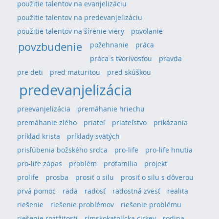
použitie talentov na evanjelizáciu
použitie talentov na predevanjelizáciu
použitie talentov na šírenie viery
povolanie
povzbudenie
požehnanie
práca
práca s tvorivosťou
pravda
pre deti
pred maturitou
pred skúškou
predevanjelizácia
preevanjelizácia
premáhanie hriechu
premáhanie zlého
priateľ
priateľstvo
prikázania
príklad krista
príklady svätých
prisľúbenia božského srdca
pro-life
pro-life hnutia
pro-life zápas
problém
profamilia
projekt
prolife
prosba
prosiť o silu
prosiť o silu s dôverou
prvá pomoc
rada
radosť
radostná zvesť
realita
riešenie
riešenie problémov
riešenie problému
riešenie roztžitosti
rímskokatolícka cirkev
rodina