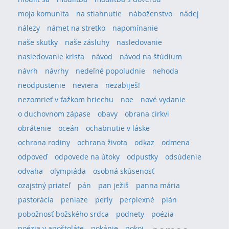
moja komunita
na stiahnutie
náboženstvo
nádej
nálezy
námet na stretko
napomínanie
naše skutky
naše zásluhy
nasledovanie
nasledovanie krista
návod
návod na štúdium
návrh
návrhy
nedeľné popoludnie
nehoda
neodpustenie
neviera
nezabiješ!
nezomrieť v ťažkom hriechu
noe
nové vydanie
o duchovnom zápase
obavy
obrana cirkvi
obrátenie
oceán
ochabnutie v láske
ochrana rodiny
ochrana života
odkaz
odmena
odpoveď
odpovede na útoky
odpustky
odsúdenie
odvaha
olympiáda
osobná skúsenosť
ozajstný priateľ
pán
pan ježiš
panna mária
pastorácia
peniaze
perly
perplexné
plán
pobožnosť božského srdca
podnety
poézia
poézia v apoštoláte
pokánie
pokoj