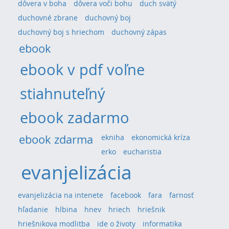
dôvera v boha
dôvera voči bohu
duch svätý
duchovné zbrane
duchovný boj
duchovný boj s hriechom
duchovný zápas
ebook
ebook v pdf voľne
stiahnuteľný
ebook zadarmo
ebook zdarma
ekniha
ekonomická kríza
erko
eucharistia
evanjelizácia
evanjelizácia na intenete
facebook
fara
farnosť
hľadanie
hlbina
hnev
hriech
hriešnik
hriešnikova modlitba
ide o životy
informatika