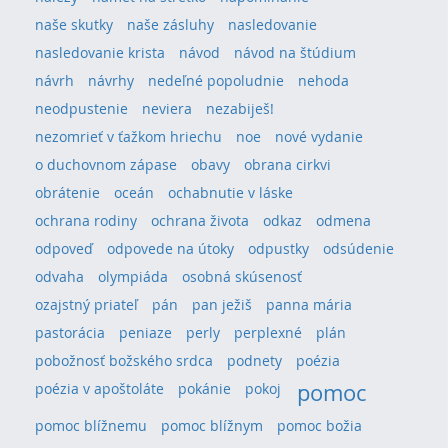
naše skutky
naše zásluhy
nasledovanie
nasledovanie krista
návod
návod na štúdium
návrh
návrhy
nedeľné popoludnie
nehoda
neodpustenie
neviera
nezabiješ!
nezomrieť v ťažkom hriechu
noe
nové vydanie
o duchovnom zápase
obavy
obrana cirkvi
obrátenie
oceán
ochabnutie v láske
ochrana rodiny
ochrana života
odkaz
odmena
odpoveď
odpovede na útoky
odpustky
odsúdenie
odvaha
olympiáda
osobná skúsenosť
ozajstný priateľ
pán
pan ježiš
panna mária
pastorácia
peniaze
perly
perplexné
plán
pobožnosť božského srdca
podnety
poézia
pomoc
poézia v apoštoláte
pokánie
pokoj
pomoc blížnemu
pomoc blížnym
pomoc božia