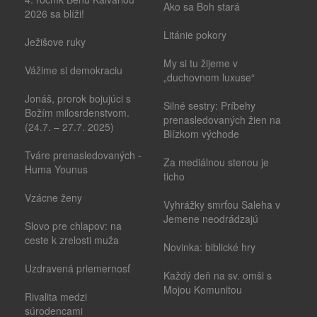
Ako sa Boh stará
2026 sa blíži!
Litánie pokory
Ježišove ruky
My si tu žijeme v
Vážime si demokraciu
„duchovnom luxuse“
Jonáš, prorok bojujúci s
Silné sestry: Príbehy
Božím milosrdenstvom.
prenasledovaných žien na
(24.7. – 27.7. 2025)
Blízkom východe
Tváre prenasledovaných -
Za mediálnou stenou je
Huma Younus
ticho
Vzácne ženy
Vyhrážky smrťou Saleha v
Jemene neodrádzajú
Slovo pre chlapov: na
ceste k zrelosti muža
Novinka: biblické hry
Uzdravená priemernosť
Každý deň na sv. omši s
Mojou Komunitou
Rivalita medzi
súrodencami