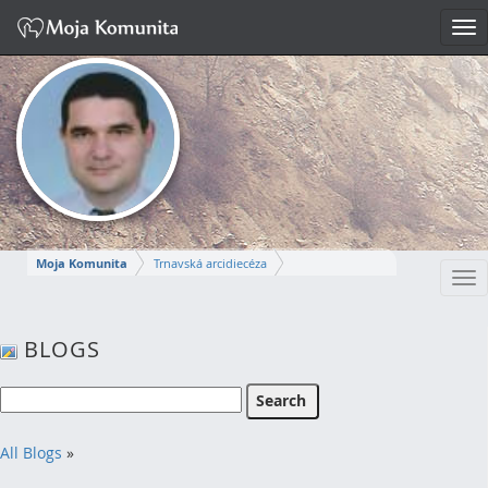
Tog
nav
Moja Komunita
Trnavská arcidiecéza
Tog
Dekanát Komárno
farnosť Komárno
nav
MIROSLAV
BLOGS
Napísať správu
All Blogs
»