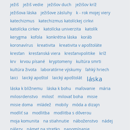
ježiš
ježiš vedie
ježišov duch
ježišov kríž
ježišova láska
ježišove zásluhy
k - rok mojej viery
katechizmus
katechizmus katolíckej cirkvi
katolícka cirkev
katolícka univerzita
katolík
kerygma
kofola
konkrétna láska
koráb
koronavírus
kreativita
kreativita v apoštoláte
kresťan
kresťanská viera
kresťanvpolitike
kríž
krv
krvou písané
kryptomeny
kultúra smrti
kultúra života
laboratórne výskumy
ľahký hriech
láska
laici
laický apoštol
laický apoštolát
láska k blížnemu
láska k bohu
maľovanie
mária
milosrdenstvo
milosť
milovať boha
misie
misie doma
mládež
mobily
móda a dizajn
modliť sa
modlitba
modlitba s dôverou
moja komunita
na stiahnutie
náboženstvo
nádej
nálezy
námet na stretko
napomínanie