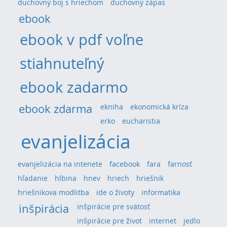
duchovný boj s hriechom
duchovný zápas
ebook
ebook v pdf voľne
stiahnuteľný
ebook zadarmo
ebook zdarma
ekniha
ekonomická kríza
erko
eucharistia
evanjelizácia
evanjelizácia na intenete
facebook
fara
farnosť
hľadanie
hlbina
hnev
hriech
hriešnik
hriešnikova modlitba
ide o životy
informatika
inšpirácia
inšpirácie pre svätosť
inšpirácie pre život
internet
jedlo