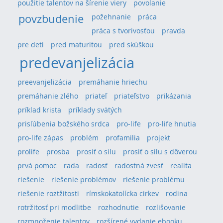
použitie talentov na šírenie viery
povolanie
povzbudenie
požehnanie
práca
práca s tvorivosťou
pravda
pre deti
pred maturitou
pred skúškou
predevanjelizácia
preevanjelizácia
premáhanie hriechu
premáhanie zlého
priateľ
priateľstvo
prikázania
príklad krista
príklady svätých
prisľúbenia božského srdca
pro-life
pro-life hnutia
pro-life zápas
problém
profamilia
projekt
prolife
prosba
prosiť o silu
prosiť o silu s dôverou
prvá pomoc
rada
radosť
radostná zvesť
realita
riešenie
riešenie problémov
riešenie problému
riešenie roztžitosti
rímskokatolícka cirkev
rodina
rotržitosť pri modlitbe
rozhodnutie
rozlišovanie
rozmnoženie talentov
rozšírené vydanie ebooku