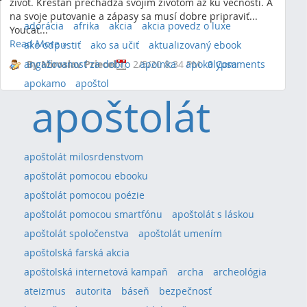
život. Kresťan prechádza svojím životom až ku večnosti. A
na svoje putovanie a zápasy sa musí dobre pripraviť...
adorácia
afrika
akcia
akcia povedz o luxe
Youcat...
Read More
»
ako odpustiť
ako sa učiť
aktualizovaný ebook
angažovanosť za dobro
By Miroslav Priecel
2/5/20 8:34 PM
apoinka
apokalypsa
0 Comments
apokamo
apoštol
apoštolát
apoštolát milosrdenstvom
apoštolát pomocou ebooku
apoštolát pomocou poézie
apoštolát pomocou smartfónu
apoštolát s láskou
apoštolát spoločenstva
apoštolát umením
apoštolská farská akcia
apoštolská internetová kampaň
archa
archeológia
ateizmus
autorita
báseň
bezpečnosť