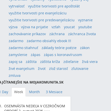
vytrvalosť
využitie tvorivosti pre apoštolát
využitie tvorivosti pre evanjelizáciu
využitie tvorivosti pre predevanjelizáciu
vyznanie
výzva
výzva na prijatie
vzťah
youcat
youtube
zachovávanie príkazov
záchrana
záchranca života
zadarmo
zadarmo obsiahly ebook !!!
zadarmo stiahnuť
základy teórie poézie
zákon
zamyslenie
zápas
zápas s koronavírusom
zapoj sa
záštita
záštita kríža
zdieľanie
živá viera
živé evanjelium
život
zlož starosť
zľutovanie
zmluva
AJČÍTANEJŠIE NA MOJAKOMUNITA.SK
1 Day
Week
Month
3 Mesiace
OSEMNÁSTA NEDEĽA V CEZROČNOM
OBDOBÍ 2. august 2026