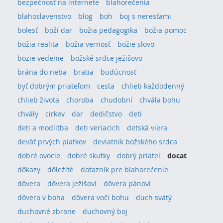
bezpečnosť na internete
blahorečenia
blahoslavenstvo
blog
boh
boj s neresťami
bolesť
boží dar
božia pedagogika
božia pomoc
božia realita
božia vernosť
božie slovo
bozie vedenie
božské srdce ježišovo
brána do neba
bratia
budúcnosť
byť dobrým priateľom
cesta
chlieb každodenný
chlieb života
choroba
chudobní
chvála bohu
chvály
cirkev
dar
dedičstvo
deti
deti a modlitba
deti veriacich
detská viera
deväť prvých piatkov
deviatnik božského srdca
dobré ovocie
dobré skutky
dobrý priateľ
docat
dôkazy
dôležité
dotazník pre blahorečenie
dôvera
dôvera ježišovi
dôvera pánovi
dôvera v boha
dôvera voči bohu
duch svätý
duchovné zbrane
duchovný boj