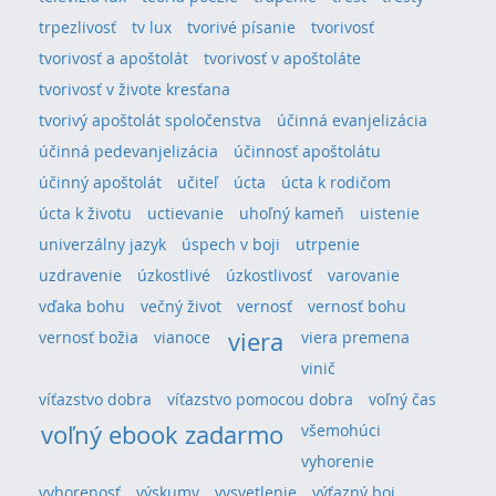
trpezlivosť
tv lux
tvorivé písanie
tvorivosť
tvorivosť a apoštolát
tvorivosť v apoštoláte
tvorivosť v živote kresťana
tvorivý apoštolát spoločenstva
účinná evanjelizácia
účinná pedevanjelizácia
účinnosť apoštolátu
účinný apoštolát
učiteľ
úcta
úcta k rodičom
úcta k životu
uctievanie
uhoľný kameň
uistenie
univerzálny jazyk
úspech v boji
utrpenie
uzdravenie
úzkostlivé
úzkostlivosť
varovanie
vďaka bohu
večný život
vernosť
vernosť bohu
viera
vernosť božia
vianoce
viera premena
vinič
víťazstvo dobra
víťazstvo pomocou dobra
voľný čas
voľný ebook zadarmo
všemohúci
vyhorenie
vyhorenosť
výskumy
vysvetlenie
výťazný boj