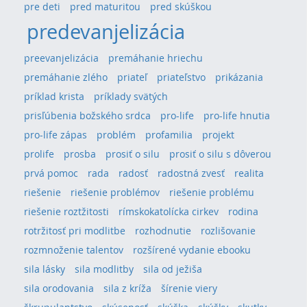
pre deti
pred maturitou
pred skúškou
predevanjelizácia
preevanjelizácia
premáhanie hriechu
premáhanie zlého
priateľ
priateľstvo
prikázania
príklad krista
príklady svätých
prisľúbenia božského srdca
pro-life
pro-life hnutia
pro-life zápas
problém
profamilia
projekt
prolife
prosba
prosiť o silu
prosiť o silu s dôverou
prvá pomoc
rada
radosť
radostná zvesť
realita
riešenie
riešenie problémov
riešenie problému
riešenie roztžitosti
rímskokatolícka cirkev
rodina
rotržitosť pri modlitbe
rozhodnutie
rozlišovanie
rozmnoženie talentov
rozšírené vydanie ebooku
sila lásky
sila modlitby
sila od ježiša
sila orodovania
sila z kríža
šírenie viery