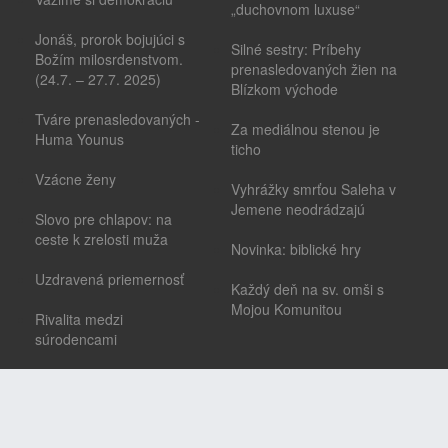
„duchovnom luxuse“
Jonáš, prorok bojujúci s
Silné sestry: Príbehy
Božím milosrdenstvom.
prenasledovaných žien na
(24.7. – 27.7. 2025)
Blízkom východe
Tváre prenasledovaných -
Za mediálnou stenou je
Huma Younus
ticho
Vzácne ženy
Vyhrážky smrťou Saleha v
Jemene neodrádzajú
Slovo pre chlapov: na
ceste k zrelosti muža
Novinka: biblické hry
Uzdravená priemernosť
Každý deň na sv. omši s
Mojou Komunitou
Rivalita medzi
súrodencami