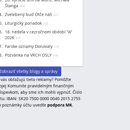
Štanga
464
Zvelebený buď Otče náš
322
Liturgický poriadok
316
18. nedeľa v cezročnom období "A"
2026
315
Farske oznamy Donovaly
214
Pozvánka na VRCH OSLY
194
Zobraziť všetky blogy a správy
 vás obťažujú tieto reklamy? Pomôžte
jej Komunite pravidelným finančným
íspevkom, aby sme ich mohli vypnúť. Číslo
tu: IBAN: SK20 7500 0000 0040 2015 2755
o poznámky účtu uvedťe
podpora MK
.