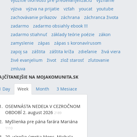
využitie tvorivosti pre predevanjelizáciu
vyznanie
výzva
výzva na prijatie
vzťah
youcat
youtube
zachovávanie príkazov
záchrana
záchranca života
zadarmo
zadarmo obsiahly ebook !!!
zadarmo stiahnuť
základy teórie poézie
zákon
zamyslenie
zápas
zápas s koronavírusom
zapoj sa
záštita
záštita kríža
zdieľanie
živá viera
živé evanjelium
život
zlož starosť
zľutovanie
zmluva
AJČÍTANEJŠIE NA MOJAKOMUNITA.SK
1 Day
Week
Month
3 Mesiace
OSEMNÁSTA NEDEĽA V CEZROČNOM
OBDOBÍ 2. august 2026
2189
Myšlienka pre pána farára Mariána
1110
20. výročie úmrtia Mons. Michala