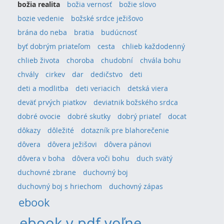
božia realita
božia vernosť
božie slovo
bozie vedenie
božské srdce ježišovo
brána do neba
bratia
budúcnosť
byť dobrým priateľom
cesta
chlieb každodenný
chlieb života
choroba
chudobní
chvála bohu
chvály
cirkev
dar
dedičstvo
deti
deti a modlitba
deti veriacich
detská viera
deväť prvých piatkov
deviatnik božského srdca
dobré ovocie
dobré skutky
dobrý priateľ
docat
dôkazy
dôležité
dotazník pre blahorečenie
dôvera
dôvera ježišovi
dôvera pánovi
dôvera v boha
dôvera voči bohu
duch svätý
duchovné zbrane
duchovný boj
duchovný boj s hriechom
duchovný zápas
ebook
ebook v pdf voľne