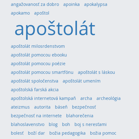
angažovanosť za dobro
apoinka
apokalypsa
apokamo
apoštol
apoštolát
apoštolát milosrdenstvom
apoštolát pomocou ebooku
apoštolát pomocou poézie
apoštolát pomocou smartfónu
apoštolát s láskou
apoštolát spoločenstva
apoštolát umením
apoštolská farská akcia
apoštolská internetová kampaň
archa
archeológia
ateizmus
autorita
báseň
bezpečnosť
bezpečnosť na internete
blahorečenia
blahoslavenstvo
blog
boh
boj s neresťami
bolesť
boží dar
božia pedagogika
božia pomoc