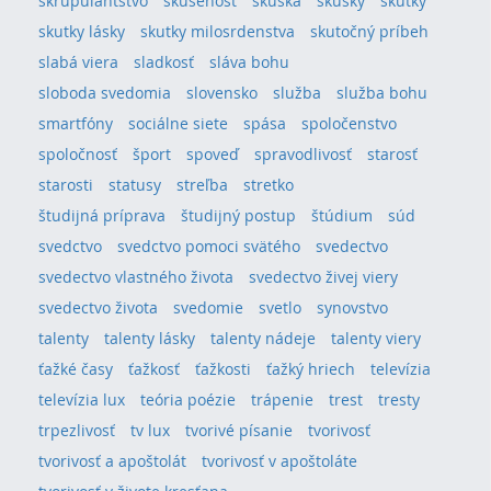
škrupulantstvo
skúsenosť
skúška
skúšky
skutky
skutky lásky
skutky milosrdenstva
skutočný príbeh
slabá viera
sladkosť
sláva bohu
sloboda svedomia
slovensko
služba
služba bohu
smartfóny
sociálne siete
spása
spoločenstvo
spoločnosť
šport
spoveď
spravodlivosť
starosť
starosti
statusy
streľba
stretko
študijná príprava
študijný postup
štúdium
súd
svedctvo
svedctvo pomoci svätého
svedectvo
svedectvo vlastného života
svedectvo živej viery
svedectvo života
svedomie
svetlo
synovstvo
talenty
talenty lásky
talenty nádeje
talenty viery
ťažké časy
ťažkosť
ťažkosti
ťažký hriech
televízia
televízia lux
teória poézie
trápenie
trest
tresty
trpezlivosť
tv lux
tvorivé písanie
tvorivosť
tvorivosť a apoštolát
tvorivosť v apoštoláte