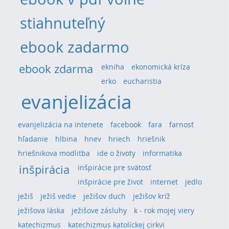
stiahnuteľný
ebook zadarmo
ebook zdarma
ekniha
ekonomická kríza
erko
eucharistia
evanjelizácia
evanjelizácia na intenete
facebook
fara
farnosť
hľadanie
hlbina
hnev
hriech
hriešnik
hriešnikova modlitba
ide o životy
informatika
inšpirácia
inšpirácie pre svätosť
inšpirácie pre život
internet
jedlo
ježiš
ježiš vedie
ježišov duch
ježišov kríž
ježišova láska
ježišove zásluhy
k - rok mojej viery
katechizmus
katechizmus katolíckej cirkvi