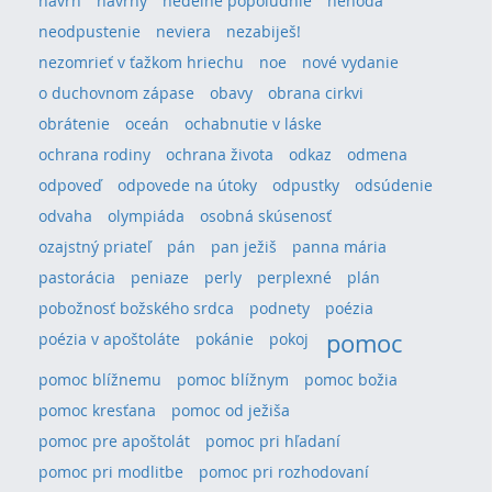
návrh
návrhy
nedeľné popoludnie
nehoda
neodpustenie
neviera
nezabiješ!
nezomrieť v ťažkom hriechu
noe
nové vydanie
o duchovnom zápase
obavy
obrana cirkvi
obrátenie
oceán
ochabnutie v láske
ochrana rodiny
ochrana života
odkaz
odmena
odpoveď
odpovede na útoky
odpustky
odsúdenie
odvaha
olympiáda
osobná skúsenosť
ozajstný priateľ
pán
pan ježiš
panna mária
pastorácia
peniaze
perly
perplexné
plán
pobožnosť božského srdca
podnety
poézia
pomoc
poézia v apoštoláte
pokánie
pokoj
pomoc blížnemu
pomoc blížnym
pomoc božia
pomoc kresťana
pomoc od ježiša
pomoc pre apoštolát
pomoc pri hľadaní
pomoc pri modlitbe
pomoc pri rozhodovaní