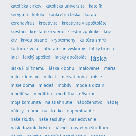
katolícka cirkev
katolícka univerzita
katolík
kerygma
kofola
konkrétna láska
koráb
koronavírus
kreativita
kreativita v apoštoláte
kresťan
kresťanská viera
kresťanvpolitike
kríž
krv
krvou písané
kryptomeny
kultúra smrti
kultúra života
laboratórne výskumy
ľahký hriech
láska
laici
laický apoštol
laický apoštolát
láska k blížnemu
láska k bohu
maľovanie
mária
milosrdenstvo
milosť
milovať boha
misie
misie doma
mládež
mobily
móda a dizajn
modliť sa
modlitba
modlitba s dôverou
moja komunita
na stiahnutie
náboženstvo
nádej
nálezy
námet na stretko
napomínanie
naše skutky
naše zásluhy
nasledovanie
nasledovanie krista
návod
návod na štúdium