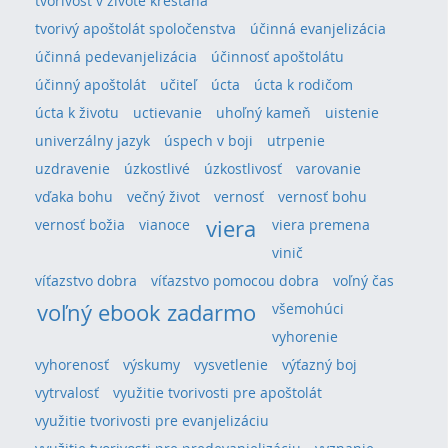
tvorivosť v živote kresťana
tvorivý apoštolát spoločenstva
účinná evanjelizácia
účinná pedevanjelizácia
účinnosť apoštolátu
účinný apoštolát
učiteľ
úcta
úcta k rodičom
úcta k životu
uctievanie
uhoľný kameň
uistenie
univerzálny jazyk
úspech v boji
utrpenie
uzdravenie
úzkostlivé
úzkostlivosť
varovanie
vďaka bohu
večný život
vernosť
vernosť bohu
viera
vernosť božia
vianoce
viera premena
vinič
víťazstvo dobra
víťazstvo pomocou dobra
voľný čas
voľný ebook zadarmo
všemohúci
vyhorenie
vyhorenosť
výskumy
vysvetlenie
výťazný boj
vytrvalosť
využitie tvorivosti pre apoštolát
využitie tvorivosti pre evanjelizáciu