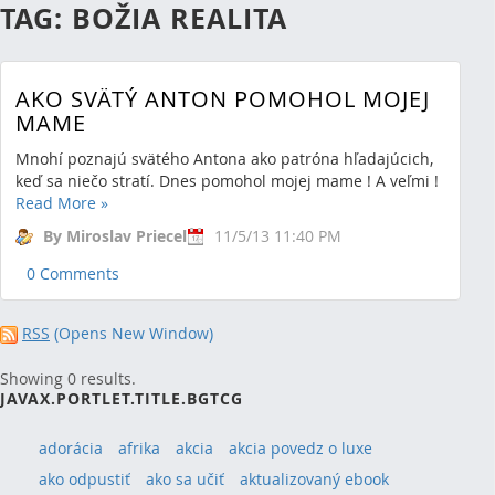
TAG: BOŽIA REALITA
AKO SVÄTÝ ANTON POMOHOL MOJEJ
MAME
Mnohí poznajú svätého Antona ako patróna hľadajúcich,
keď sa niečo stratí. Dnes pomohol mojej mame ! A veľmi !
Read More
»
By Miroslav Priecel
11/5/13 11:40 PM
0 Comments
RSS
(Opens New Window)
Showing 0 results.
JAVAX.PORTLET.TITLE.BGTCG
adorácia
afrika
akcia
akcia povedz o luxe
ako odpustiť
ako sa učiť
aktualizovaný ebook