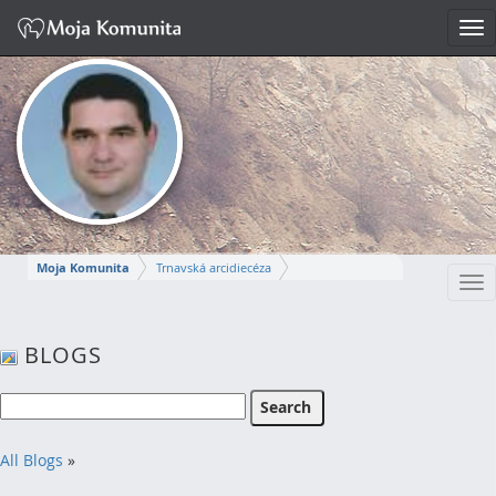
Tog
nav
Moja Komunita
Trnavská arcidiecéza
Tog
Dekanát Komárno
farnosť Komárno
nav
MIROSLAV
BLOGS
Napísať správu
All Blogs
»