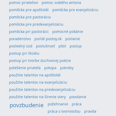
pomoc priateľovi
pomoc svätého antona
pomôcka pre apoštolát
pomôcka pre evanjelizáciu
pomôcka pre pastoráciu
pomôcka pre predevanjelizáciu
pomôcka pri pastorácii
pomocné pokánie
poradenstvo
portál postoy.sk
poslanie
posledný súd
poslušnosť
pôst
postup
postup pri štúdiu
postup pri tvorbe duchovnej poézie
potešenie priateľa
potopa
potreby
použitie talentov na apoštolát
použitie talentov na evanjelizáciu
použitie talentov na predevanjelizáciu
použitie talentov na šírenie viery
povolanie
povzbudenie
požehnanie
práca
práca s tvorivosťou
pravda