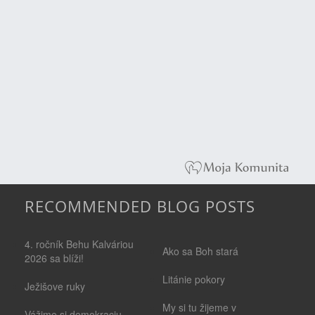
RECOMMENDED BLOG POSTS
4. ročník Behu Kalváriou
Ako sa Boh stará
2026 sa blíži!
Litánie pokory
Ježišove ruky
My si tu žijeme v
Vážime si demokraciu