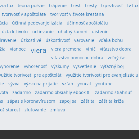
ízia lux
teória poézie
trápenie
trest
tresty
trpezlivosť
tv lux
tvorivosť v apoštoláte
tvorivosť v živote kresťana
ácia
účinná pedevanjelizácia
účinnosť apoštolátu
úcta k životu
uctievanie
uhoľný kameň
uistenie
dravenie
úzkostlivé
úzkostlivosť
varovanie
vďaka bohu
viera
žia
vianoce
viera premena
vinič
víťazstvo dobra
víťazstvo pomocou dobra
voľný čas
vyhorenie
vyhorenosť
výskumy
vysvetlenie
výťazný boj
yužitie tvorivosti pre apoštolát
využitie tvorivosti pre evanjelizáciu
ie
výzva
výzva na prijatie
vzťah
youcat
youtube
vota
zadarmo
zadarmo obsiahly ebook !!!
zadarmo stiahnuť
as
zápas s koronavírusom
zapoj sa
záštita
záštita kríža
lož starosť
zľutovanie
zmluva