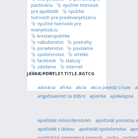
pastoráciu
využitie tvorivosti
pre apoštolát
využitie
tvorivosti pre predevanjelizáciu
využitie tvorivosti pre
evanjelizáciu
krestanvpolitike
náboženstvo
postrehy
poradenstvo
povolanie
spoločenstvo
stretko
RSS
(Opens New Window)
facebook
statusy
zdieľanie
internet
Showing 0 results.
apoinka
JAVAX.PORTLET.TITLE.BGTCG
adorácia
afrika
akcia
akcia povedz o luxe
a
angažovanosť za dobro
apoinka
apokalypsa
apoštolát milosrdenstvom
apoštolát pomocou 
apoštolát s láskou
apoštolát spoločenstva
apo
apoštolská internetová kampaň
archa
archeol