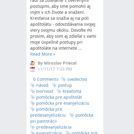
radi sa zdieľame s overenými
postupmi, aby sme pomohli aj
iným v ich živote a snažení.
Kresťania sa snažia aj na poli
apoštolátu - odovzdávania svojej
viery svojmu okoliu. Dovoľte mi
prosím, aby som aj zdieľal s vami
moje úspešné postupy pri
apoštoláte na internete ...
Read More
»
By Miroslav Priecel
11/11/17 7:33 PM
0 Comments
svedectvo
návod
postup
tvorivosť
kreativita
pomôcka pre apoštolát
pomôcka pre evanjelizáciu
pomôcka pre
predevanjelizáciu
pomôcka
pri pastorácii
predevanjelizácia
evanjelizácia
pomôcka pre