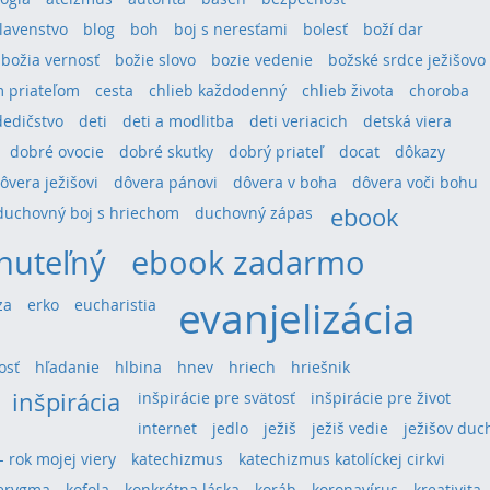
lavenstvo
blog
boh
boj s neresťami
bolesť
boží dar
božia vernosť
božie slovo
bozie vedenie
božské srdce ježišovo
 priateľom
cesta
chlieb každodenný
chlieb života
choroba
dedičstvo
deti
deti a modlitba
deti veriacich
detská viera
dobré ovocie
dobré skutky
dobrý priateľ
docat
dôkazy
ôvera ježišovi
dôvera pánovi
dôvera v boha
dôvera voči bohu
ebook
duchovný boj s hriechom
duchovný zápas
nuteľný
ebook zadarmo
evanjelizácia
za
erko
eucharistia
osť
hľadanie
hlbina
hnev
hriech
hriešnik
inšpirácia
inšpirácie pre svätosť
inšpirácie pre život
internet
jedlo
ježiš
ježiš vedie
ježišov duc
 - rok mojej viery
katechizmus
katechizmus katolíckej cirkvi
erygma
kofola
konkrétna láska
koráb
koronavírus
kreativita