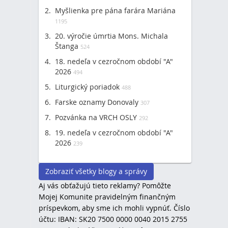
Myšlienka pre pána farára Mariána
1195
20. výročie úmrtia Mons. Michala
Štanga
524
18. nedeľa v cezročnom období "A"
2026
494
Liturgický poriadok
488
Farske oznamy Donovaly
307
Pozvánka na VRCH OSLY
292
19. nedeľa v cezročnom období "A"
2026
239
Zobraziť všetky blogy a správy
Aj vás obťažujú tieto reklamy? Pomôžte
Mojej Komunite pravidelným finančným
príspevkom, aby sme ich mohli vypnúť. Číslo
účtu: IBAN: SK20 7500 0000 0040 2015 2755