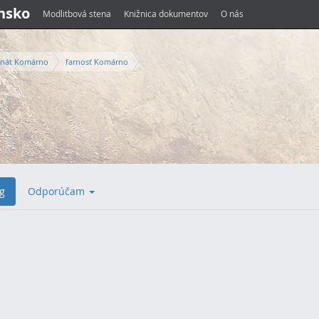
ensko
Modlitbová stena
Knižnica dokumentov
O nás
nát Komárno
farnosť Komárno
g
Odporúčam