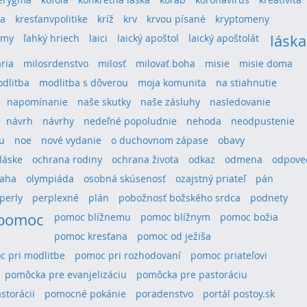
ra
kresťanvpolitike
kríž
krv
krvou písané
kryptomeny
láska
umy
ľahký hriech
laici
laický apoštol
laický apoštolát
ria
milosrdenstvo
milosť
milovať boha
misie
misie doma
dlitba
modlitba s dôverou
moja komunita
na stiahnutie
napomínanie
naše skutky
naše zásluhy
nasledovanie
návrh
návrhy
nedeľné popoludnie
nehoda
neodpustenie
u
noe
nové vydanie
o duchovnom zápase
obavy
láske
ochrana rodiny
ochrana života
odkaz
odmena
odpove
aha
olympiáda
osobná skúsenosť
ozajstný priateľ
pán
perly
perplexné
plán
pobožnosť božského srdca
podnety
pomoc
pomoc blížnemu
pomoc blížnym
pomoc božia
pomoc kresťana
pomoc od ježiša
 pri modlitbe
pomoc pri rozhodovaní
pomoc priateľovi
pomôcka pre evanjelizáciu
pomôcka pre pastoráciu
storácii
pomocné pokánie
poradenstvo
portál postoy.sk