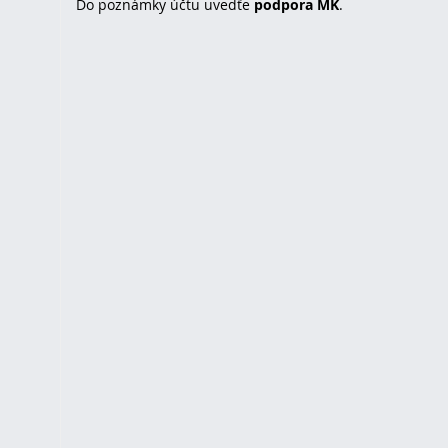
Do poznámky účtu uvedťe
podpora MK
.