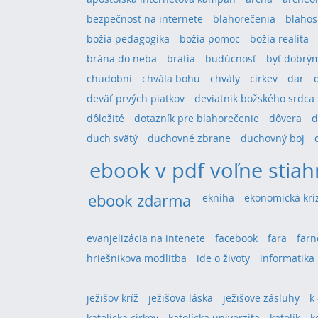
bezpečnosť na internete
blahorečenia
blahos
božia pedagogika
božia pomoc
božia realita
brána do neba
bratia
budúcnosť
byť dobrým
chudobní
chvála bohu
chvály
cirkev
dar
deväť prvých piatkov
deviatnik božského srdca
dôležité
dotazník pre blahorečenie
dôvera
d
duch svätý
duchovné zbrane
duchovný boj
ebook v pdf voľne stiah
ebook zdarma
ekniha
ekonomická krí
evanjelizácia na intenete
facebook
fara
farn
hriešnikova modlitba
ide o životy
informatika
ježišov kríž
ježišova láska
ježišove zásluhy
k
katolícka cirkev
katolícka univerzita
katolík
k