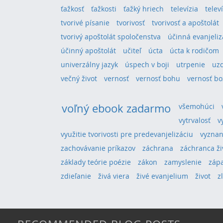
ťažkosť
ťažkosti
ťažký hriech
televízia
telev
tvorivé písanie
tvorivosť
tvorivosť a apoštolát
tvorivý apoštolát spoločenstva
účinná evanjeliz
účinný apoštolát
učiteľ
úcta
úcta k rodičom
univerzálny jazyk
úspech v boji
utrpenie
uz
večný život
vernosť
vernosť bohu
vernosť bo
voľný ebook zadarmo
všemohúci
vytrvalosť
v
využitie tvorivosti pre predevanjelizáciu
vyznan
zachovávanie príkazov
záchrana
záchranca ži
základy teórie poézie
zákon
zamyslenie
záp
zdieľanie
živá viera
živé evanjelium
život
z