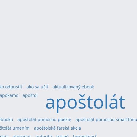
ko odpustiť
ako sa učiť
aktualizovaný ebook
apoštolát
apokamo
apoštol
ebooku
apoštolát pomocou poézie
apoštolát pomocou smartfón
štolát umením
apoštolská farská akcia
ógia
ateizmus
autorita
báseň
bezpečnosť