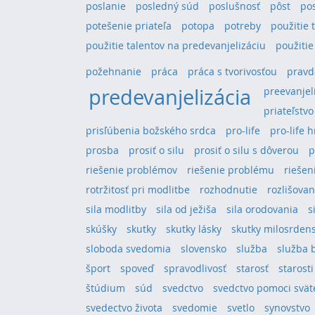
poslanie
posledný súd
poslušnosť
pôst
po
potešenie priateľa
potopa
potreby
použitie 
použitie talentov na predevanjelizáciu
použitie
požehnanie
práca
práca s tvorivosťou
pravd
predevanjelizácia
preevanjel
priateľstvo
prisľúbenia božského srdca
pro-life
pro-life 
prosba
prosiť o silu
prosiť o silu s dôverou
p
riešenie problémov
riešenie problému
riešeni
rotržitosť pri modlitbe
rozhodnutie
rozlišovan
sila modlitby
sila od ježiša
sila orodovania
s
skúšky
skutky
skutky lásky
skutky milosrden
sloboda svedomia
slovensko
služba
služba 
šport
spoveď
spravodlivosť
starosť
starosti
štúdium
súd
svedctvo
svedctvo pomoci svä
svedectvo života
svedomie
svetlo
synovstvo