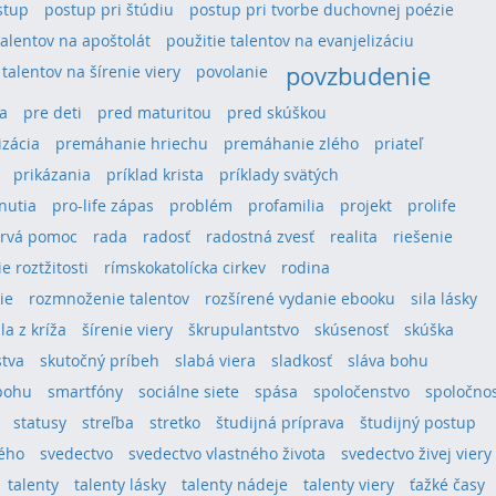
stup
postup pri štúdiu
postup pri tvorbe duchovnej poézie
talentov na apoštolát
použitie talentov na evanjelizáciu
povzbudenie
 talentov na šírenie viery
povolanie
a
pre deti
pred maturitou
pred skúškou
izácia
premáhanie hriechu
premáhanie zlého
priateľ
prikázania
príklad krista
príklady svätých
hnutia
pro-life zápas
problém
profamilia
projekt
prolife
rvá pomoc
rada
radosť
radostná zvesť
realita
riešenie
e roztžitosti
rímskokatolícka cirkev
rodina
ie
rozmnoženie talentov
rozšírené vydanie ebooku
sila lásky
ila z kríža
šírenie viery
škrupulantstvo
skúsenosť
skúška
stva
skutočný príbeh
slabá viera
sladkosť
sláva bohu
bohu
smartfóny
sociálne siete
spása
spoločenstvo
spoločno
statusy
streľba
stretko
študijná príprava
študijný postup
tého
svedectvo
svedectvo vlastného života
svedectvo živej viery
talenty
talenty lásky
talenty nádeje
talenty viery
ťažké časy