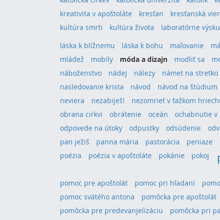
kreativita v apoštoláte
kresťan
kresťanská vie
kultúra smrti
kultúra života
laboratórne výsk
láska k blížnemu
láska k bohu
maľovanie
má
mládež
mobily
móda a dizajn
modliť sa
mo
náboženstvo
nádej
nálezy
námet na stretko
nasledovanie krista
návod
návod na štúdium
neviera
nezabiješ!
nezomrieť v ťažkom hriech
obrana cirkvi
obrátenie
oceán
ochabnutie v 
odpovede na útoky
odpustky
odsúdenie
odv
pan ježiš
panna mária
pastorácia
peniaze
poézia
poézia v apoštoláte
pokánie
pokoj
pomoc pre apoštolát
pomoc pri hľadaní
pomoc
pomoc svätého antona
pomôcka pre apoštolát
pomôcka pre predevanjelizáciu
pomôcka pri pa