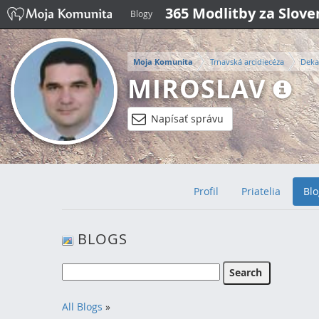
365 Modlitby za Slov
Blogy
Moja Komunita
Trnavská arcidiecéza
Deka
MIROSLAV
Napísať správu
Profil
Priatelia
Blo
BLOGS
All Blogs
»