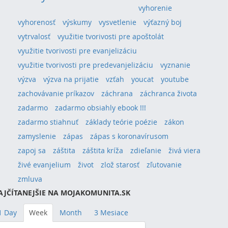
vyhorenie
vyhorenosť
výskumy
vysvetlenie
výťazný boj
vytrvalosť
využitie tvorivosti pre apoštolát
využitie tvorivosti pre evanjelizáciu
využitie tvorivosti pre predevanjelizáciu
vyznanie
výzva
výzva na prijatie
vzťah
youcat
youtube
zachovávanie príkazov
záchrana
záchranca života
zadarmo
zadarmo obsiahly ebook !!!
zadarmo stiahnuť
základy teórie poézie
zákon
zamyslenie
zápas
zápas s koronavírusom
zapoj sa
záštita
záštita kríža
zdieľanie
živá viera
živé evanjelium
život
zlož starosť
zľutovanie
zmluva
AJČÍTANEJŠIE NA MOJAKOMUNITA.SK
1 Day
Week
Month
3 Mesiace