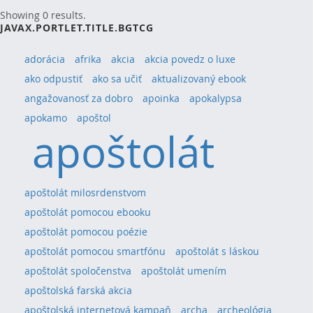
Showing 0 results.
JAVAX.PORTLET.TITLE.BGTCG
adorácia
afrika
akcia
akcia povedz o luxe
ako odpustiť
ako sa učiť
aktualizovaný ebook
angažovanosť za dobro
apoinka
apokalypsa
apokamo
apoštol
apoštolát
apoštolát milosrdenstvom
apoštolát pomocou ebooku
apoštolát pomocou poézie
apoštolát pomocou smartfónu
apoštolát s láskou
apoštolát spoločenstva
apoštolát umením
apoštolská farská akcia
apoštolská internetová kampaň
archa
archeológia