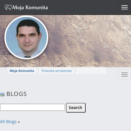
Tog
nav
Moja Komunita
Trnavská arcidiecéza
Tog
Dekanát Komárno
farnosť Komárno
nav
MIROSLAV
BLOGS
Napísať správu
All Blogs
»