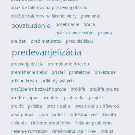
použitie talentov na predevanjelizáciu
použitie talentov na šírenie viery
povolanie
povzbudenie
požehnanie
práca
práca s tvorivosťou
pravda
pre deti
pred maturitou
pred skúškou
predevanjelizácia
preevanjelizácia
premáhanie hriechu
premáhanie zlého
priateľ
priateľstvo
prikázania
príklad krista
príklady svätých
prisľúbenia božského srdca
pro-life
pro-life hnutia
pro-life zápas
problém
profamilia
projekt
prolife
prosba
prosiť o silu
prosiť o silu s dôverou
prvá pomoc
rada
radosť
radostná zvesť
realita
riešenie
riešenie problémov
riešenie problému
riešenie roztžitosti
rímskokatolícka cirkev
rodina