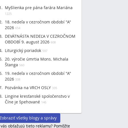
Myšlienka pre pána farára Mariána
1225
18. nedeľa v cezročnom období "A"
2026
654
DEVÄTNÁSTA NEDEĽA V CEZROČNOM
OBDOBÍ 9. august 2026
608
Liturgický poriadok
597
20. výročie úmrtia Mons. Michala
Štanga
560
19. nedeľa v cezročnom období "A"
2026
338
Pozvánka na VRCH OSLY
335
Lingine kresťanské spoločenstvo v
Číne je špehované
146
Zobraziť všetky blogy a správy
 vás obťažujú tieto reklamy? Pomôžte