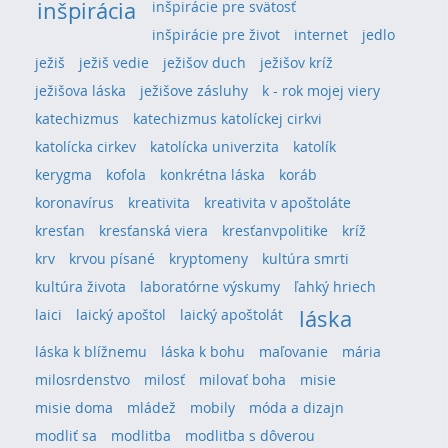
inšpirácia
inšpirácie pre svätosť
inšpirácie pre život
internet
jedlo
ježiš
ježiš vedie
ježišov duch
ježišov kríž
ježišova láska
ježišove zásluhy
k - rok mojej viery
katechizmus
katechizmus katolíckej cirkvi
katolícka cirkev
katolícka univerzita
katolík
kerygma
kofola
konkrétna láska
koráb
koronavírus
kreativita
kreativita v apoštoláte
kresťan
kresťanská viera
kresťanvpolitike
kríž
krv
krvou písané
kryptomeny
kultúra smrti
kultúra života
laboratórne výskumy
ľahký hriech
láska
laici
laický apoštol
laický apoštolát
láska k blížnemu
láska k bohu
maľovanie
mária
milosrdenstvo
milosť
milovať boha
misie
misie doma
mládež
mobily
móda a dizajn
modliť sa
modlitba
modlitba s dôverou