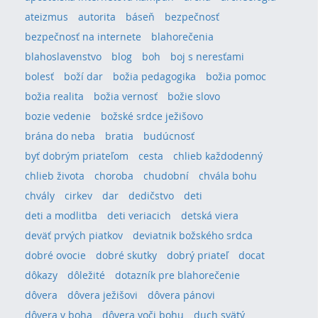
ateizmus
autorita
báseň
bezpečnosť
bezpečnosť na internete
blahorečenia
blahoslavenstvo
blog
boh
boj s neresťami
bolesť
boží dar
božia pedagogika
božia pomoc
božia realita
božia vernosť
božie slovo
bozie vedenie
božské srdce ježišovo
brána do neba
bratia
budúcnosť
byť dobrým priateľom
cesta
chlieb každodenný
chlieb života
choroba
chudobní
chvála bohu
chvály
cirkev
dar
dedičstvo
deti
deti a modlitba
deti veriacich
detská viera
deväť prvých piatkov
deviatnik božského srdca
dobré ovocie
dobré skutky
dobrý priateľ
docat
dôkazy
dôležité
dotazník pre blahorečenie
dôvera
dôvera ježišovi
dôvera pánovi
dôvera v boha
dôvera voči bohu
duch svätý