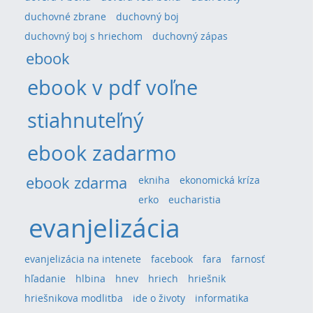
duchovné zbrane
duchovný boj
duchovný boj s hriechom
duchovný zápas
ebook
ebook v pdf voľne
stiahnuteľný
ebook zadarmo
ebook zdarma
ekniha
ekonomická kríza
erko
eucharistia
evanjelizácia
evanjelizácia na intenete
facebook
fara
farnosť
hľadanie
hlbina
hnev
hriech
hriešnik
hriešnikova modlitba
ide o životy
informatika