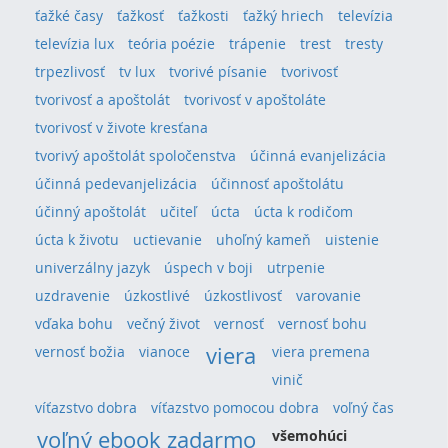
ťažké časy
ťažkosť
ťažkosti
ťažký hriech
televízia
televízia lux
teória poézie
trápenie
trest
tresty
trpezlivosť
tv lux
tvorivé písanie
tvorivosť
tvorivosť a apoštolát
tvorivosť v apoštoláte
tvorivosť v živote kresťana
tvorivý apoštolát spoločenstva
účinná evanjelizácia
účinná pedevanjelizácia
účinnosť apoštolátu
účinný apoštolát
učiteľ
úcta
úcta k rodičom
úcta k životu
uctievanie
uhoľný kameň
uistenie
univerzálny jazyk
úspech v boji
utrpenie
uzdravenie
úzkostlivé
úzkostlivosť
varovanie
vďaka bohu
večný život
vernosť
vernosť bohu
viera
vernosť božia
vianoce
viera premena
vinič
víťazstvo dobra
víťazstvo pomocou dobra
voľný čas
voľný ebook zadarmo
všemohúci