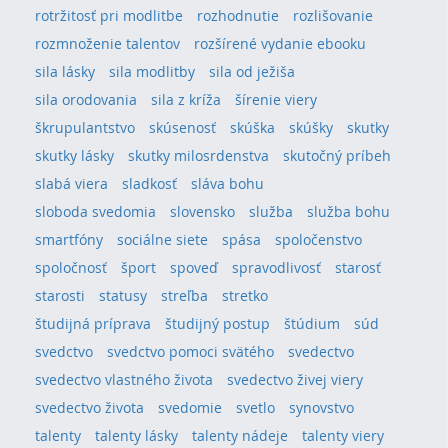
rotržitosť pri modlitbe
rozhodnutie
rozlišovanie
rozmnoženie talentov
rozšírené vydanie ebooku
sila lásky
sila modlitby
sila od ježiša
sila orodovania
sila z kríža
šírenie viery
škrupulantstvo
skúsenosť
skúška
skúšky
skutky
skutky lásky
skutky milosrdenstva
skutočný príbeh
slabá viera
sladkosť
sláva bohu
sloboda svedomia
slovensko
služba
služba bohu
smartfóny
sociálne siete
spása
spoločenstvo
spoločnosť
šport
spoveď
spravodlivosť
starosť
starosti
statusy
streľba
stretko
študijná príprava
študijný postup
štúdium
súd
svedctvo
svedctvo pomoci svätého
svedectvo
svedectvo vlastného života
svedectvo živej viery
svedectvo života
svedomie
svetlo
synovstvo
talenty
talenty lásky
talenty nádeje
talenty viery