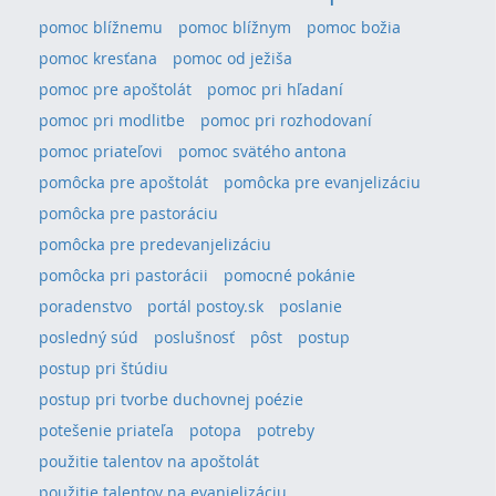
pomoc blížnemu
pomoc blížnym
pomoc božia
pomoc kresťana
pomoc od ježiša
pomoc pre apoštolát
pomoc pri hľadaní
pomoc pri modlitbe
pomoc pri rozhodovaní
pomoc priateľovi
pomoc svätého antona
pomôcka pre apoštolát
pomôcka pre evanjelizáciu
pomôcka pre pastoráciu
pomôcka pre predevanjelizáciu
pomôcka pri pastorácii
pomocné pokánie
poradenstvo
portál postoy.sk
poslanie
posledný súd
poslušnosť
pôst
postup
postup pri štúdiu
postup pri tvorbe duchovnej poézie
potešenie priateľa
potopa
potreby
použitie talentov na apoštolát
použitie talentov na evanjelizáciu