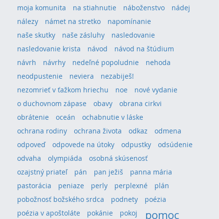
moja komunita
na stiahnutie
náboženstvo
nádej
nálezy
námet na stretko
napomínanie
naše skutky
naše zásluhy
nasledovanie
nasledovanie krista
návod
návod na štúdium
návrh
návrhy
nedeľné popoludnie
nehoda
neodpustenie
neviera
nezabiješ!
nezomrieť v ťažkom hriechu
noe
nové vydanie
o duchovnom zápase
obavy
obrana cirkvi
obrátenie
oceán
ochabnutie v láske
ochrana rodiny
ochrana života
odkaz
odmena
odpoveď
odpovede na útoky
odpustky
odsúdenie
odvaha
olympiáda
osobná skúsenosť
ozajstný priateľ
pán
pan ježiš
panna mária
pastorácia
peniaze
perly
perplexné
plán
pobožnosť božského srdca
podnety
poézia
pomoc
poézia v apoštoláte
pokánie
pokoj