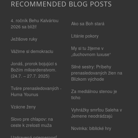
RECOMMENDED BLOG POSTS
4. ročník Behu Kalváriou
Ako sa Boh stará
2026 sa blíži!
Litánie pokory
Ježišove ruky
My si tu žijeme v
Vážime si demokraciu
„duchovnom luxuse“
Jonáš, prorok bojujúci s
Silné sestry: Príbehy
Božím milosrdenstvom.
prenasledovaných žien na
(24.7. – 27.7. 2025)
Blízkom východe
Tváre prenasledovaných -
Za mediálnou stenou je
Huma Younus
ticho
Vzácne ženy
Vyhrážky smrťou Saleha v
Jemene neodrádzajú
Slovo pre chlapov: na
ceste k zrelosti muža
Novinka: biblické hry
Uzdravená priemernosť