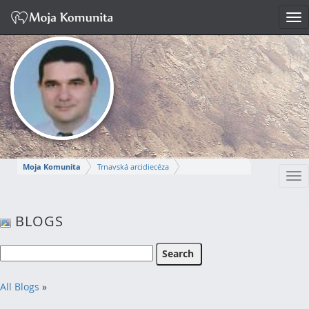
Tog
nav
Moja Komunita
Trnavská arcidiecéza
Tog
Dekanát Komárno
farnosť Komárno
nav
MIROSLAV
BLOGS
Napísať správu
All Blogs
»