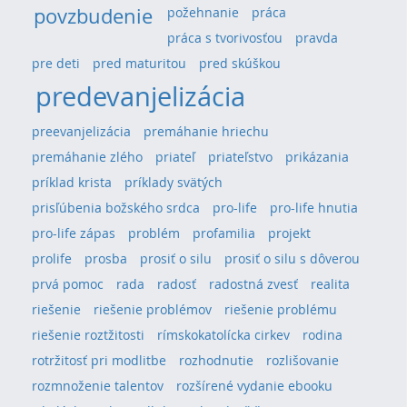
povzbudenie
požehnanie
práca
práca s tvorivosťou
pravda
pre deti
pred maturitou
pred skúškou
predevanjelizácia
preevanjelizácia
premáhanie hriechu
premáhanie zlého
priateľ
priateľstvo
prikázania
príklad krista
príklady svätých
prisľúbenia božského srdca
pro-life
pro-life hnutia
pro-life zápas
problém
profamilia
projekt
prolife
prosba
prosiť o silu
prosiť o silu s dôverou
prvá pomoc
rada
radosť
radostná zvesť
realita
riešenie
riešenie problémov
riešenie problému
riešenie roztžitosti
rímskokatolícka cirkev
rodina
rotržitosť pri modlitbe
rozhodnutie
rozlišovanie
rozmnoženie talentov
rozšírené vydanie ebooku