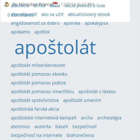
By Miroslav Priecel
12/7/18 6:47 PM
adorácia
afrika
akcia
akcia povedz o luxe
ako odpustiť
ako sa učiť
aktualizovaný ebook
0 Comments
angažovanosť za dobro
apoinka
apokalypsa
apokamo
apoštol
apoštolát
apoštolát milosrdenstvom
apoštolát pomocou ebooku
apoštolát pomocou poézie
apoštolát pomocou smartfónu
apoštolát s láskou
apoštolát spoločenstva
apoštolát umením
apoštolská farská akcia
apoštolská internetová kampaň
archa
archeológia
ateizmus
autorita
báseň
bezpečnosť
bezpečnosť na internete
blahorečenia