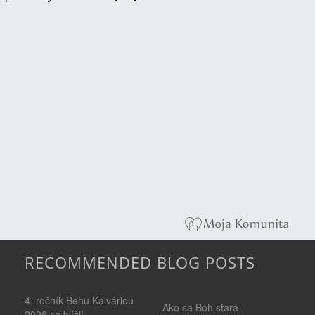
RECOMMENDED BLOG POSTS
4. ročník Behu Kalváriou
Ako sa Boh stará
2026 sa blíži!