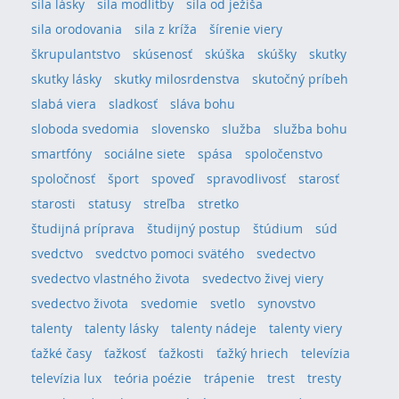
sila lásky
sila modlitby
sila od ježiša
sila orodovania
sila z kríža
šírenie viery
škrupulantstvo
skúsenosť
skúška
skúšky
skutky
skutky lásky
skutky milosrdenstva
skutočný príbeh
slabá viera
sladkosť
sláva bohu
sloboda svedomia
slovensko
služba
služba bohu
smartfóny
sociálne siete
spása
spoločenstvo
spoločnosť
šport
spoveď
spravodlivosť
starosť
starosti
statusy
streľba
stretko
študijná príprava
študijný postup
štúdium
súd
svedctvo
svedctvo pomoci svätého
svedectvo
svedectvo vlastného života
svedectvo živej viery
svedectvo života
svedomie
svetlo
synovstvo
talenty
talenty lásky
talenty nádeje
talenty viery
ťažké časy
ťažkosť
ťažkosti
ťažký hriech
televízia
televízia lux
teória poézie
trápenie
trest
tresty