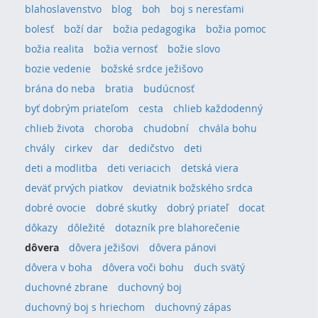
blahoslavenstvo
blog
boh
boj s neresťami
bolesť
boží dar
božia pedagogika
božia pomoc
božia realita
božia vernosť
božie slovo
bozie vedenie
božské srdce ježišovo
brána do neba
bratia
budúcnosť
byť dobrým priateľom
cesta
chlieb každodenný
chlieb života
choroba
chudobní
chvála bohu
chvály
cirkev
dar
dedičstvo
deti
deti a modlitba
deti veriacich
detská viera
deväť prvých piatkov
deviatnik božského srdca
dobré ovocie
dobré skutky
dobrý priateľ
docat
dôkazy
dôležité
dotazník pre blahorečenie
dôvera
dôvera ježišovi
dôvera pánovi
dôvera v boha
dôvera voči bohu
duch svätý
duchovné zbrane
duchovný boj
duchovný boj s hriechom
duchovný zápas