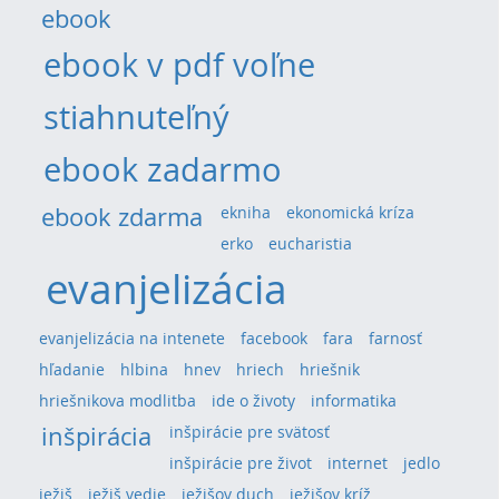
ebook
ebook v pdf voľne
stiahnuteľný
ebook zadarmo
ebook zdarma
ekniha
ekonomická kríza
erko
eucharistia
evanjelizácia
evanjelizácia na intenete
facebook
fara
farnosť
hľadanie
hlbina
hnev
hriech
hriešnik
hriešnikova modlitba
ide o životy
informatika
inšpirácia
inšpirácie pre svätosť
inšpirácie pre život
internet
jedlo
ježiš
ježiš vedie
ježišov duch
ježišov kríž