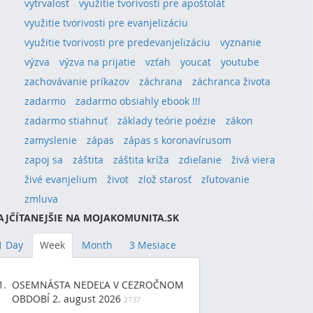
vytrvalosť
využitie tvorivosti pre apoštolát
využitie tvorivosti pre evanjelizáciu
využitie tvorivosti pre predevanjelizáciu
vyznanie
výzva
výzva na prijatie
vzťah
youcat
youtube
zachovávanie príkazov
záchrana
záchranca života
zadarmo
zadarmo obsiahly ebook !!!
zadarmo stiahnuť
základy teórie poézie
zákon
zamyslenie
zápas
zápas s koronavírusom
zapoj sa
záštita
záštita kríža
zdieľanie
živá viera
živé evanjelium
život
zlož starosť
zľutovanie
zmluva
AJČÍTANEJŠIE NA MOJAKOMUNITA.SK
1 Day
Week
Month
3 Mesiace
OSEMNÁSTA NEDEĽA V CEZROČNOM
OBDOBÍ 2. august 2026
2737