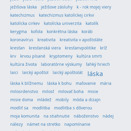
ježišova láska
ježišove zásluhy
k - rok mojej viery
katechizmus
katechizmus katolíckej cirkvi
katolícka cirkev
katolícka univerzita
katolík
kerygma
kofola
konkrétna láska
koráb
koronavírus
kreativita
kreativita v apoštoláte
kresťan
kresťanská viera
kresťanvpolitike
kríž
krv
krvou písané
kryptomeny
kultúra smrti
kultúra života
laboratórne výskumy
ľahký hriech
láska
laici
laický apoštol
laický apoštolát
láska k blížnemu
láska k bohu
maľovanie
mária
milosrdenstvo
milosť
milovať boha
misie
misie doma
mládež
mobily
móda a dizajn
modliť sa
modlitba
modlitba s dôverou
moja komunita
na stiahnutie
náboženstvo
nádej
nálezy
námet na stretko
napomínanie