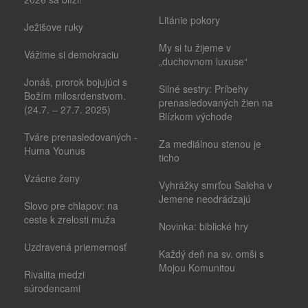
Litánie pokory
Ježišove ruky
My si tu žijeme v
Vážime si demokraciu
„duchovnom luxuse“
Jonáš, prorok bojujúci s
Silné sestry: Príbehy
Božím milosrdenstvom.
prenasledovaných žien na
(24.7. – 27.7. 2025)
Blízkom východe
Tváre prenasledovaných -
Za mediálnou stenou je
Huma Younus
ticho
Vzácne ženy
Vyhrážky smrťou Saleha v
Jemene neodrádzajú
Slovo pre chlapov: na
ceste k zrelosti muža
Novinka: biblické hry
Uzdravená priemernosť
Každý deň na sv. omši s
Mojou Komunitou
Rivalita medzi
súrodencami