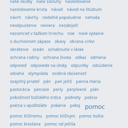
naše skutky
naše zásluhy
nasledovanie
nasledovanie krista
návod
návod na štúdium
návrh
návrhy
nedeľné popoludnie
nehoda
neodpustenie
neviera
nezabiješ!
nezomrieť v ťažkom hriechu
noe
nové vydanie
o duchovnom zápase
obavy
obrana cirkvi
obrátenie
oceán
ochabnutie v láske
ochrana rodiny
ochrana života
odkaz
odmena
odpoveď
odpovede na útoky
odpustky
odsúdenie
odvaha
olympiáda
osobná skúsenosť
ozajstný priateľ
pán
pan ježiš
panna mária
pastorácia
peniaze
perly
perplexné
plán
pobožnosť božského srdca
podnety
poézia
pomoc
poézia v apoštoláte
pokánie
pokoj
pomoc blížnemu
pomoc blížnym
pomoc božia
pomoc kresťana
pomoc od ježiša