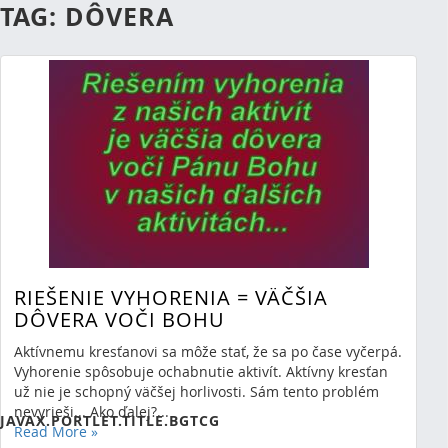
TAG: DÔVERA
RIEŠENIE VYHORENIA = VÄČŠIA
DÔVERA VOČI BOHU
Aktívnemu kresťanovi sa môže stať, že sa po čase vyčerpá.
RSS
(Opens New Window)
Vyhorenie spôsobuje ochabnutie aktivít. Aktívny kresťan
už nie je schopný väčšej horlivosti. Sám tento problém
Showing 0 results.
nevyrieši... Ako ďalej?...
JAVAX.PORTLET.TITLE.BGTCG
Read More
»