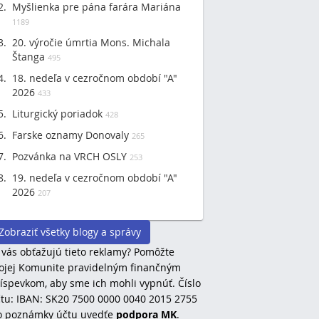
Myšlienka pre pána farára Mariána
1189
20. výročie úmrtia Mons. Michala
Štanga
495
18. nedeľa v cezročnom období "A"
2026
433
Liturgický poriadok
428
Farske oznamy Donovaly
265
Pozvánka na VRCH OSLY
253
19. nedeľa v cezročnom období "A"
2026
207
Zobraziť všetky blogy a správy
 vás obťažujú tieto reklamy? Pomôžte
jej Komunite pravidelným finančným
íspevkom, aby sme ich mohli vypnúť. Číslo
tu: IBAN: SK20 7500 0000 0040 2015 2755
o poznámky účtu uvedťe
podpora MK
.