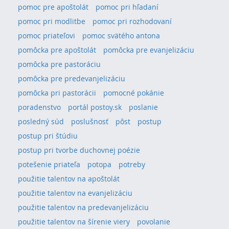
pomoc pre apoštolát
pomoc pri hľadaní
pomoc pri modlitbe
pomoc pri rozhodovaní
pomoc priateľovi
pomoc svätého antona
pomôcka pre apoštolát
pomôcka pre evanjelizáciu
pomôcka pre pastoráciu
pomôcka pre predevanjelizáciu
pomôcka pri pastorácii
pomocné pokánie
poradenstvo
portál postoy.sk
poslanie
posledný súd
poslušnosť
pôst
postup
postup pri štúdiu
postup pri tvorbe duchovnej poézie
potešenie priateľa
potopa
potreby
použitie talentov na apoštolát
použitie talentov na evanjelizáciu
použitie talentov na predevanjelizáciu
použitie talentov na šírenie viery
povolanie