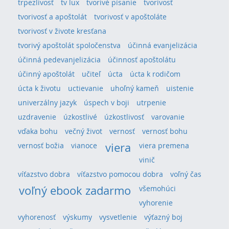
trpezlivosť
tv lux
tvorivé písanie
tvorivosť
tvorivosť a apoštolát
tvorivosť v apoštoláte
tvorivosť v živote kresťana
tvorivý apoštolát spoločenstva
účinná evanjelizácia
účinná pedevanjelizácia
účinnosť apoštolátu
účinný apoštolát
učiteľ
úcta
úcta k rodičom
úcta k životu
uctievanie
uhoľný kameň
uistenie
univerzálny jazyk
úspech v boji
utrpenie
uzdravenie
úzkostlivé
úzkostlivosť
varovanie
vďaka bohu
večný život
vernosť
vernosť bohu
viera
vernosť božia
vianoce
viera premena
vinič
víťazstvo dobra
víťazstvo pomocou dobra
voľný čas
voľný ebook zadarmo
všemohúci
vyhorenie
vyhorenosť
výskumy
vysvetlenie
výťazný boj