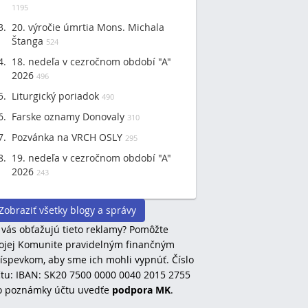
1195
20. výročie úmrtia Mons. Michala
Štanga
524
18. nedeľa v cezročnom období "A"
2026
496
Liturgický poriadok
490
Farske oznamy Donovaly
310
Pozvánka na VRCH OSLY
295
19. nedeľa v cezročnom období "A"
2026
243
Zobraziť všetky blogy a správy
 vás obťažujú tieto reklamy? Pomôžte
jej Komunite pravidelným finančným
íspevkom, aby sme ich mohli vypnúť. Číslo
tu: IBAN: SK20 7500 0000 0040 2015 2755
o poznámky účtu uvedťe
podpora MK
.