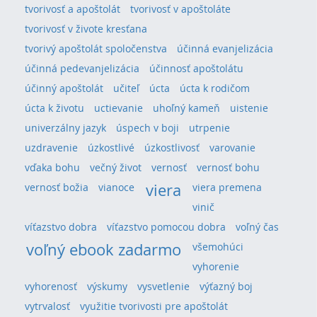
tvorivosť a apoštolát
tvorivosť v apoštoláte
tvorivosť v živote kresťana
tvorivý apoštolát spoločenstva
účinná evanjelizácia
účinná pedevanjelizácia
účinnosť apoštolátu
účinný apoštolát
učiteľ
úcta
úcta k rodičom
úcta k životu
uctievanie
uhoľný kameň
uistenie
univerzálny jazyk
úspech v boji
utrpenie
uzdravenie
úzkostlivé
úzkostlivosť
varovanie
vďaka bohu
večný život
vernosť
vernosť bohu
viera
vernosť božia
vianoce
viera premena
vinič
víťazstvo dobra
víťazstvo pomocou dobra
voľný čas
voľný ebook zadarmo
všemohúci
vyhorenie
vyhorenosť
výskumy
vysvetlenie
výťazný boj
vytrvalosť
využitie tvorivosti pre apoštolát