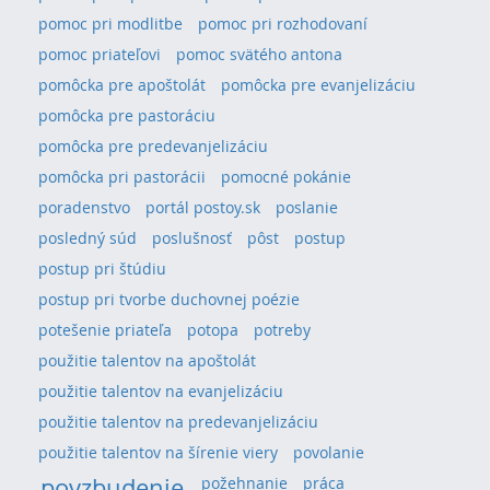
pomoc pri modlitbe
pomoc pri rozhodovaní
pomoc priateľovi
pomoc svätého antona
pomôcka pre apoštolát
pomôcka pre evanjelizáciu
pomôcka pre pastoráciu
pomôcka pre predevanjelizáciu
pomôcka pri pastorácii
pomocné pokánie
poradenstvo
portál postoy.sk
poslanie
posledný súd
poslušnosť
pôst
postup
postup pri štúdiu
postup pri tvorbe duchovnej poézie
potešenie priateľa
potopa
potreby
použitie talentov na apoštolát
použitie talentov na evanjelizáciu
použitie talentov na predevanjelizáciu
použitie talentov na šírenie viery
povolanie
povzbudenie
požehnanie
práca