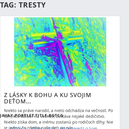
TAG: TRESTY
Z LÁSKY K BOHU A KU SVOJIM
RSS
(Opens New Window)
DEŤOM...
Showing 0 results.
Niekto sa práve narodil, a nieto odchádza na večnosť. Po
JAVAX.PORTLET.TITLE.BGTCG
tom, kto odišiel na večnosť zostáva nejaké dedičstvo.
Niekto získa dom, a inému zostanú po rodičoch dlhy. Nie
je jedno, čo zdedia naše deti po nás...
adorácia
afrika
akcia
akcia povedz o luxe