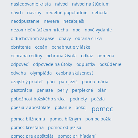
nasledovanie krista
návod
návod na štúdium
návrh
návrhy
nedeľné popoludnie
nehoda
neodpustenie
neviera
nezabiješ!
nezomrieť v ťažkom hriechu
noe
nové vydanie
o duchovnom zápase
obavy
obrana cirkvi
obrátenie
oceán
ochabnutie v láske
ochrana rodiny
ochrana života
odkaz
odmena
odpoveď
odpovede na útoky
odpustky
odsúdenie
odvaha
olympiáda
osobná skúsenosť
ozajstný priateľ
pán
pan ježiš
panna mária
pastorácia
peniaze
perly
perplexné
plán
pobožnosť božského srdca
podnety
poézia
pomoc
poézia v apoštoláte
pokánie
pokoj
pomoc blížnemu
pomoc blížnym
pomoc božia
pomoc kresťana
pomoc od ježiša
pomoc pre apoštolát
pomoc pri hľadaní