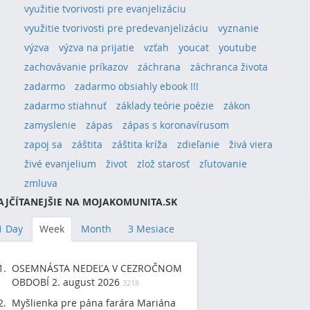
využitie tvorivosti pre evanjelizáciu
využitie tvorivosti pre predevanjelizáciu
vyznanie
výzva
výzva na prijatie
vzťah
youcat
youtube
zachovávanie príkazov
záchrana
záchranca života
zadarmo
zadarmo obsiahly ebook !!!
zadarmo stiahnuť
základy teórie poézie
zákon
zamyslenie
zápas
zápas s koronavírusom
zapoj sa
záštita
záštita kríža
zdieľanie
živá viera
živé evanjelium
život
zlož starosť
zľutovanie
zmluva
AJČÍTANEJŠIE NA MOJAKOMUNITA.SK
1 Day
Week
Month
3 Mesiace
OSEMNÁSTA NEDEĽA V CEZROČNOM
OBDOBÍ 2. august 2026
3218
Myšlienka pre pána farára Mariána