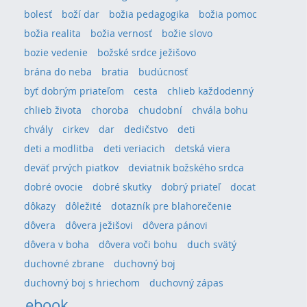
bolesť
boží dar
božia pedagogika
božia pomoc
božia realita
božia vernosť
božie slovo
bozie vedenie
božské srdce ježišovo
brána do neba
bratia
budúcnosť
byť dobrým priateľom
cesta
chlieb každodenný
chlieb života
choroba
chudobní
chvála bohu
chvály
cirkev
dar
dedičstvo
deti
deti a modlitba
deti veriacich
detská viera
deväť prvých piatkov
deviatnik božského srdca
dobré ovocie
dobré skutky
dobrý priateľ
docat
dôkazy
dôležité
dotazník pre blahorečenie
dôvera
dôvera ježišovi
dôvera pánovi
dôvera v boha
dôvera voči bohu
duch svätý
duchovné zbrane
duchovný boj
duchovný boj s hriechom
duchovný zápas
ebook