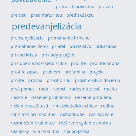
práca s tvorivosťou
pravda
pre deti
pred maturitou
pred skúškou
predevanjelizácia
preevanjelizácia
premáhanie hriechu
premáhanie zlého
priateľ
priateľstvo
prikázania
príklad krista
príklady svätých
prisľúbenia božského srdca
pro-life
pro-life hnutia
pro-life zápas
problém
profamilia
projekt
prolife
prosba
prosiť o silu
prosiť o silu s dôverou
prvá pomoc
rada
radosť
radostná zvesť
realita
riešenie
riešenie problémov
riešenie problému
riešenie roztžitosti
rímskokatolícka cirkev
rodina
rotržitosť pri modlitbe
rozhodnutie
rozlišovanie
rozmnoženie talentov
rozšírené vydanie ebooku
sila lásky
sila modlitby
sila od ježiša