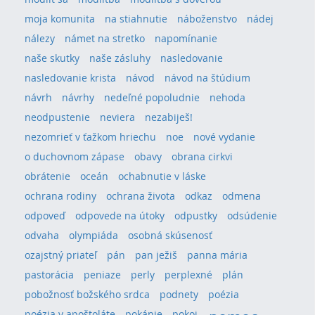
moja komunita
na stiahnutie
náboženstvo
nádej
nálezy
námet na stretko
napomínanie
naše skutky
naše zásluhy
nasledovanie
nasledovanie krista
návod
návod na štúdium
návrh
návrhy
nedeľné popoludnie
nehoda
neodpustenie
neviera
nezabiješ!
nezomrieť v ťažkom hriechu
noe
nové vydanie
o duchovnom zápase
obavy
obrana cirkvi
obrátenie
oceán
ochabnutie v láske
ochrana rodiny
ochrana života
odkaz
odmena
odpoveď
odpovede na útoky
odpustky
odsúdenie
odvaha
olympiáda
osobná skúsenosť
ozajstný priateľ
pán
pan ježiš
panna mária
pastorácia
peniaze
perly
perplexné
plán
pobožnosť božského srdca
podnety
poézia
poézia v apoštoláte
pokánie
pokoj