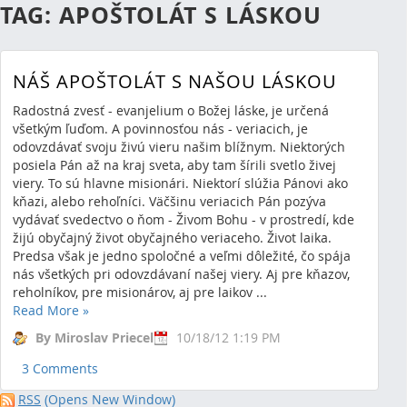
TAG: APOŠTOLÁT S LÁSKOU
NÁŠ APOŠTOLÁT S NAŠOU LÁSKOU
Radostná zvesť - evanjelium o Božej láske, je určená
všetkým ľuďom. A povinnosťou nás - veriacich, je
odovzdávať svoju živú vieru našim blížnym. Niektorých
posiela Pán až na kraj sveta, aby tam šírili svetlo živej
viery. To sú hlavne misionári. Niektorí slúžia Pánovi ako
kňazi, alebo rehoľníci. Väčšinu veriacich Pán pozýva
vydávať svedectvo o ňom - Živom Bohu - v prostredí, kde
žijú obyčajný život obyčajného veriaceho. Život laika.
Predsa však je jedno spoločné a veľmi dôležité, čo spája
nás všetkých pri odovzdávaní našej viery. Aj pre kňazov,
reholníkov, pre misionárov, aj pre laikov ...
Read More
»
By Miroslav Priecel
10/18/12 1:19 PM
3 Comments
RSS
(Opens New Window)