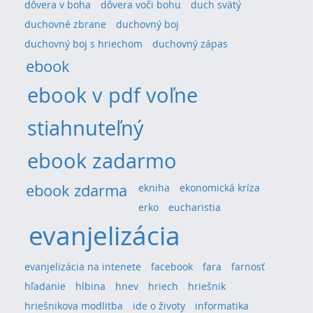
dôvera v boha
dôvera voči bohu
duch svätý
duchovné zbrane
duchovný boj
duchovný boj s hriechom
duchovný zápas
ebook
ebook v pdf voľne
stiahnuteľný
ebook zadarmo
ebook zdarma
ekniha
ekonomická kríza
erko
eucharistia
evanjelizácia
evanjelizácia na intenete
facebook
fara
farnosť
hľadanie
hlbina
hnev
hriech
hriešnik
hriešnikova modlitba
ide o životy
informatika