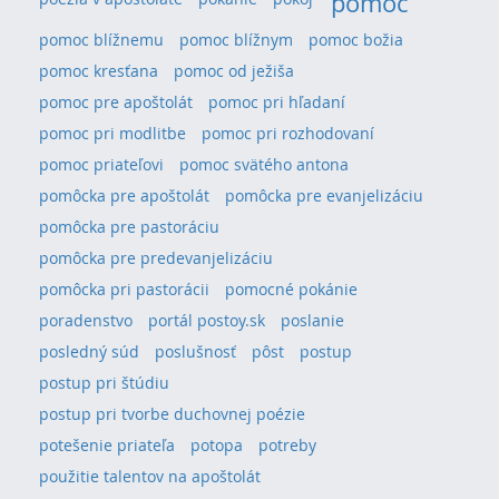
pomoc
pomoc blížnemu
pomoc blížnym
pomoc božia
pomoc kresťana
pomoc od ježiša
pomoc pre apoštolát
pomoc pri hľadaní
pomoc pri modlitbe
pomoc pri rozhodovaní
pomoc priateľovi
pomoc svätého antona
pomôcka pre apoštolát
pomôcka pre evanjelizáciu
pomôcka pre pastoráciu
pomôcka pre predevanjelizáciu
pomôcka pri pastorácii
pomocné pokánie
poradenstvo
portál postoy.sk
poslanie
posledný súd
poslušnosť
pôst
postup
postup pri štúdiu
postup pri tvorbe duchovnej poézie
potešenie priateľa
potopa
potreby
použitie talentov na apoštolát