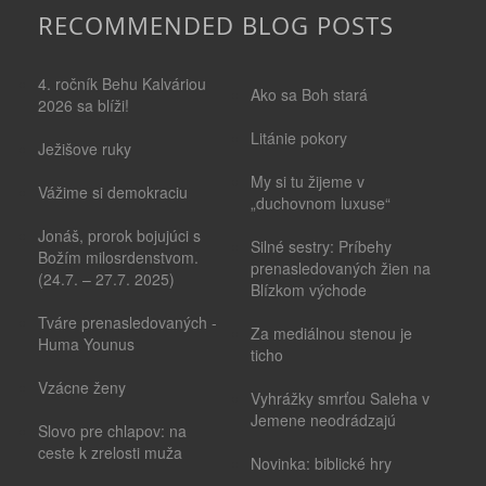
RECOMMENDED BLOG POSTS
4. ročník Behu Kalváriou
Ako sa Boh stará
2026 sa blíži!
Litánie pokory
Ježišove ruky
My si tu žijeme v
Vážime si demokraciu
„duchovnom luxuse“
Jonáš, prorok bojujúci s
Silné sestry: Príbehy
Božím milosrdenstvom.
prenasledovaných žien na
(24.7. – 27.7. 2025)
Blízkom východe
Tváre prenasledovaných -
Za mediálnou stenou je
Huma Younus
ticho
Vzácne ženy
Vyhrážky smrťou Saleha v
Jemene neodrádzajú
Slovo pre chlapov: na
ceste k zrelosti muža
Novinka: biblické hry