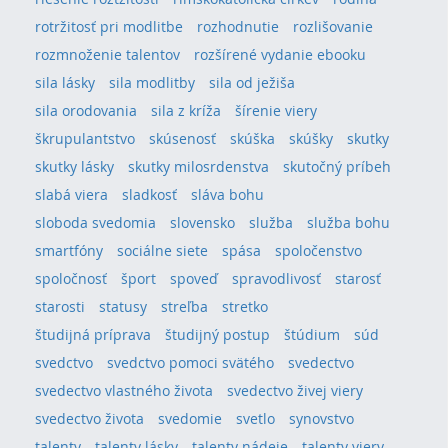
rotržitosť pri modlitbe
rozhodnutie
rozlišovanie
rozmnoženie talentov
rozšírené vydanie ebooku
sila lásky
sila modlitby
sila od ježiša
sila orodovania
sila z kríža
šírenie viery
škrupulantstvo
skúsenosť
skúška
skúšky
skutky
skutky lásky
skutky milosrdenstva
skutočný príbeh
slabá viera
sladkosť
sláva bohu
sloboda svedomia
slovensko
služba
služba bohu
smartfóny
sociálne siete
spása
spoločenstvo
spoločnosť
šport
spoveď
spravodlivosť
starosť
starosti
statusy
streľba
stretko
študijná príprava
študijný postup
štúdium
súd
svedctvo
svedctvo pomoci svätého
svedectvo
svedectvo vlastného života
svedectvo živej viery
svedectvo života
svedomie
svetlo
synovstvo
talenty
talenty lásky
talenty nádeje
talenty viery