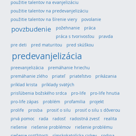
použitie talentov na evanjelizáciu
použitie talentov na predevanjelizáciu
použitie talentov na šírenie viery
povolanie
povzbudenie
požehnanie
práca
práca s tvorivosťou
pravda
pre deti
pred maturitou
pred skúškou
predevanjelizácia
preevanjelizácia
premáhanie hriechu
premáhanie zlého
priateľ
priateľstvo
prikázania
príklad krista
príklady svätých
prisľúbenia božského srdca
pro-life
pro-life hnutia
pro-life zápas
problém
profamilia
projekt
prolife
prosba
prosiť o silu
prosiť o silu s dôverou
prvá pomoc
rada
radosť
radostná zvesť
realita
riešenie
riešenie problémov
riešenie problému
riešenie roztžitosti
rímskokatolícka cirkev
rodina