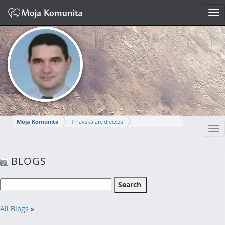
Tog
nav
Moja Komunita
Trnavská arcidiecéza
Tog
Dekanát Komárno
farnosť Komárno
nav
MIROSLAV
BLOGS
Napísať správu
All Blogs
»