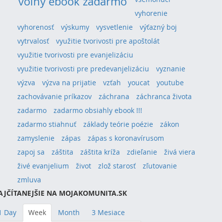
voľný ebook zadarmo
vyhorenie
vyhorenosť
výskumy
vysvetlenie
výťazný boj
vytrvalosť
využitie tvorivosti pre apoštolát
využitie tvorivosti pre evanjelizáciu
využitie tvorivosti pre predevanjelizáciu
vyznanie
výzva
výzva na prijatie
vzťah
youcat
youtube
zachovávanie príkazov
záchrana
záchranca života
zadarmo
zadarmo obsiahly ebook !!!
zadarmo stiahnuť
základy teórie poézie
zákon
zamyslenie
zápas
zápas s koronavírusom
zapoj sa
záštita
záštita kríža
zdieľanie
živá viera
živé evanjelium
život
zlož starosť
zľutovanie
zmluva
AJČÍTANEJŠIE NA MOJAKOMUNITA.SK
1 Day
Week
Month
3 Mesiace