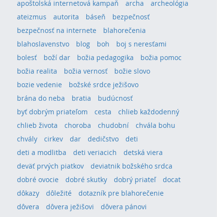
apoštolská internetová kampaň
archa
archeológia
ateizmus
autorita
báseň
bezpečnosť
bezpečnosť na internete
blahorečenia
blahoslavenstvo
blog
boh
boj s neresťami
bolesť
boží dar
božia pedagogika
božia pomoc
božia realita
božia vernosť
božie slovo
bozie vedenie
božské srdce ježišovo
brána do neba
bratia
budúcnosť
byť dobrým priateľom
cesta
chlieb každodenný
chlieb života
choroba
chudobní
chvála bohu
chvály
cirkev
dar
dedičstvo
deti
deti a modlitba
deti veriacich
detská viera
deväť prvých piatkov
deviatnik božského srdca
dobré ovocie
dobré skutky
dobrý priateľ
docat
dôkazy
dôležité
dotazník pre blahorečenie
dôvera
dôvera ježišovi
dôvera pánovi