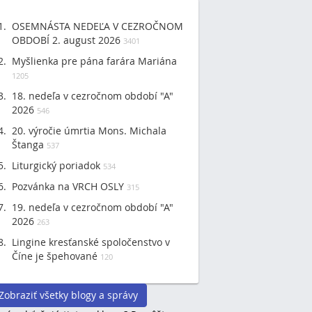
OSEMNÁSTA NEDEĽA V CEZROČNOM
OBDOBÍ 2. august 2026
3401
Myšlienka pre pána farára Mariána
1205
18. nedeľa v cezročnom období "A"
2026
546
20. výročie úmrtia Mons. Michala
Štanga
537
Liturgický poriadok
534
Pozvánka na VRCH OSLY
315
19. nedeľa v cezročnom období "A"
2026
263
Lingine kresťanské spoločenstvo v
Číne je špehované
120
Zobraziť všetky blogy a správy