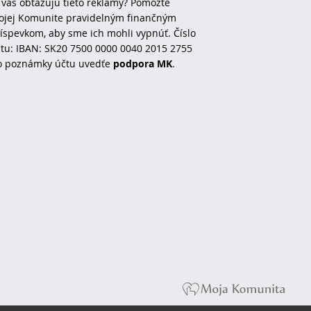
 vás obťažujú tieto reklamy? Pomôžte
jej Komunite pravidelným finančným
íspevkom, aby sme ich mohli vypnúť. Číslo
tu: IBAN: SK20 7500 0000 0040 2015 2755
o poznámky účtu uvedťe
podpora MK
.