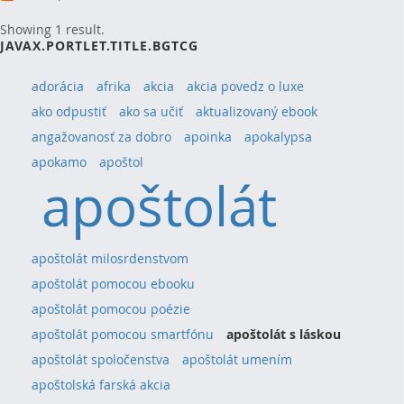
Showing 1 result.
JAVAX.PORTLET.TITLE.BGTCG
adorácia
afrika
akcia
akcia povedz o luxe
ako odpustiť
ako sa učiť
aktualizovaný ebook
angažovanosť za dobro
apoinka
apokalypsa
apokamo
apoštol
apoštolát
apoštolát milosrdenstvom
apoštolát pomocou ebooku
apoštolát pomocou poézie
apoštolát pomocou smartfónu
apoštolát s láskou
apoštolát spoločenstva
apoštolát umením
apoštolská farská akcia