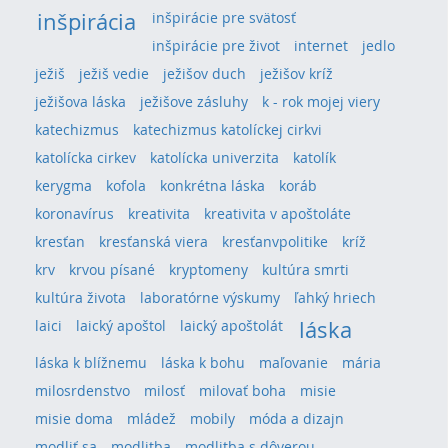
inšpirácia
inšpirácie pre svätosť
inšpirácie pre život
internet
jedlo
ježiš
ježiš vedie
ježišov duch
ježišov kríž
ježišova láska
ježišove zásluhy
k - rok mojej viery
katechizmus
katechizmus katolíckej cirkvi
katolícka cirkev
katolícka univerzita
katolík
kerygma
kofola
konkrétna láska
koráb
koronavírus
kreativita
kreativita v apoštoláte
kresťan
kresťanská viera
kresťanvpolitike
kríž
krv
krvou písané
kryptomeny
kultúra smrti
kultúra života
laboratórne výskumy
ľahký hriech
láska
laici
laický apoštol
laický apoštolát
láska k blížnemu
láska k bohu
maľovanie
mária
milosrdenstvo
milosť
milovať boha
misie
misie doma
mládež
mobily
móda a dizajn
modliť sa
modlitba
modlitba s dôverou