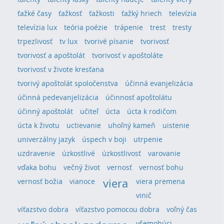
ťažké časy
ťažkosť
ťažkosti
ťažký hriech
televízia
televízia lux
teória poézie
trápenie
trest
tresty
trpezlivosť
tv lux
tvorivé písanie
tvorivosť
tvorivosť a apoštolát
tvorivosť v apoštoláte
tvorivosť v živote kresťana
tvorivý apoštolát spoločenstva
účinná evanjelizácia
účinná pedevanjelizácia
účinnosť apoštolátu
účinný apoštolát
učiteľ
úcta
úcta k rodičom
úcta k životu
uctievanie
uhoľný kameň
uistenie
univerzálny jazyk
úspech v boji
utrpenie
uzdravenie
úzkostlivé
úzkostlivosť
varovanie
vďaka bohu
večný život
vernosť
vernosť bohu
viera
vernosť božia
vianoce
viera premena
vinič
víťazstvo dobra
víťazstvo pomocou dobra
voľný čas
všemohúci