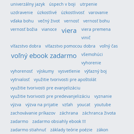
univerzálny jazyk
úspech v boji
utrpenie
uzdravenie
úzkostlivé
úzkostlivosť
varovanie
vďaka bohu
večný život
vernosť
vernosť bohu
viera
vernosť božia
vianoce
viera premena
vinič
víťazstvo dobra
víťazstvo pomocou dobra
voľný čas
voľný ebook zadarmo
všemohúci
vyhorenie
vyhorenosť
výskumy
vysvetlenie
výťazný boj
vytrvalosť
využitie tvorivosti pre apoštolát
využitie tvorivosti pre evanjelizáciu
využitie tvorivosti pre predevanjelizáciu
vyznanie
výzva
výzva na prijatie
vzťah
youcat
youtube
zachovávanie príkazov
záchrana
záchranca života
zadarmo
zadarmo obsiahly ebook !!!
zadarmo stiahnuť
základy teórie poézie
zákon