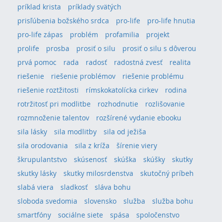
príklad krista
príklady svätých
prisľúbenia božského srdca
pro-life
pro-life hnutia
pro-life zápas
problém
profamilia
projekt
prolife
prosba
prosiť o silu
prosiť o silu s dôverou
prvá pomoc
rada
radosť
radostná zvesť
realita
riešenie
riešenie problémov
riešenie problému
riešenie roztžitosti
rímskokatolícka cirkev
rodina
rotržitosť pri modlitbe
rozhodnutie
rozlišovanie
rozmnoženie talentov
rozšírené vydanie ebooku
sila lásky
sila modlitby
sila od ježiša
sila orodovania
sila z kríža
šírenie viery
škrupulantstvo
skúsenosť
skúška
skúšky
skutky
skutky lásky
skutky milosrdenstva
skutočný príbeh
slabá viera
sladkosť
sláva bohu
sloboda svedomia
slovensko
služba
služba bohu
smartfóny
sociálne siete
spása
spoločenstvo