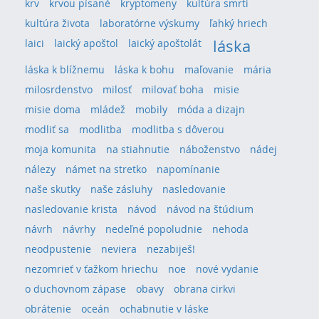
krv
krvou písané
kryptomeny
kultúra smrti
kultúra života
laboratórne výskumy
ľahký hriech
láska
laici
laický apoštol
laický apoštolát
láska k blížnemu
láska k bohu
maľovanie
mária
milosrdenstvo
milosť
milovať boha
misie
misie doma
mládež
mobily
móda a dizajn
modliť sa
modlitba
modlitba s dôverou
moja komunita
na stiahnutie
náboženstvo
nádej
nálezy
námet na stretko
napomínanie
naše skutky
naše zásluhy
nasledovanie
nasledovanie krista
návod
návod na štúdium
návrh
návrhy
nedeľné popoludnie
nehoda
neodpustenie
neviera
nezabiješ!
nezomrieť v ťažkom hriechu
noe
nové vydanie
o duchovnom zápase
obavy
obrana cirkvi
obrátenie
oceán
ochabnutie v láske