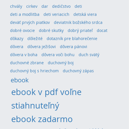
chvály
cirkev
dar
dedičstvo
deti
deti a modlitba
deti veriacich
detská viera
deväť prvých piatkov
deviatnik božského srdca
dobré ovocie
dobré skutky
dobrý priateľ
docat
dôkazy
dôležité
dotazník pre blahorečenie
dôvera
dôvera ježišovi
dôvera pánovi
dôvera v boha
dôvera voči bohu
duch svätý
duchovné zbrane
duchovný boj
duchovný boj s hriechom
duchovný zápas
ebook
ebook v pdf voľne
stiahnuteľný
ebook zadarmo