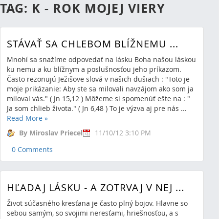
TAG: K - ROK MOJEJ VIERY
STÁVAŤ SA CHLEBOM BLÍŽNEMU ...
Mnohí sa snažíme odpovedať na lásku Boha našou láskou
ku nemu a ku blížnym a poslušnosťou jeho príkazom.
Často rezonujú Ježišove slová v našich dušiach : "Toto je
moje prikázanie: Aby ste sa milovali navzájom ako som ja
miloval vás." ( Jn 15,12 ) Môžeme si spomenúť ešte na : "
Ja som chlieb života." ( Jn 6,48 ) To je výzva aj pre nás ...
Read More
»
By Miroslav Priecel
11/10/12 3:10 PM
0 Comments
HĽADAJ LÁSKU - A ZOTRVAJ V NEJ ...
Život súčasného kresťana je často plný bojov. Hlavne so
sebou samým, so svojimi neresťami, hriešnosťou, a s