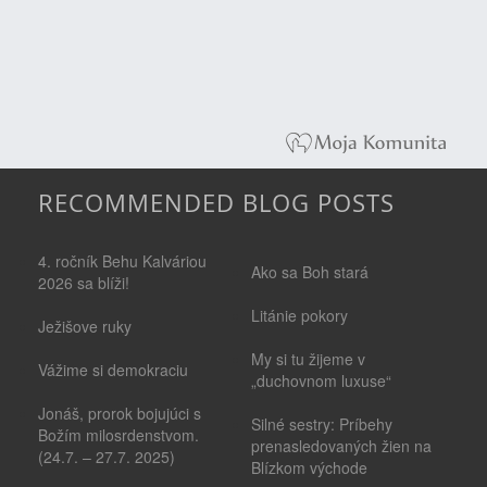
RECOMMENDED BLOG POSTS
4. ročník Behu Kalváriou
Ako sa Boh stará
2026 sa blíži!
Litánie pokory
Ježišove ruky
My si tu žijeme v
Vážime si demokraciu
„duchovnom luxuse“
Jonáš, prorok bojujúci s
Silné sestry: Príbehy
Božím milosrdenstvom.
prenasledovaných žien na
(24.7. – 27.7. 2025)
Blízkom východe