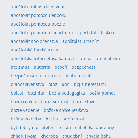
apoštolát milosrdenstvom
apoštolát pomocou ebooku
apoštolát pomocou poézie
apoštolát pomocou smartfónu
apoštolát s láskou
apoštolát spoločenstva
apoštolát umením
apoštolská farská akcia
apoštolská internetová kampaň
archa
archeológia
ateizmus
autorita
báseň
bezpečnosť
bezpečnosť na internete
blahorečenia
blahoslavenstvo
blog
boh
boj s neresťami
bolesť
boží dar
božia pedagogika
božia pomoc
božia realita
božia vernosť
božie slovo
bozie vedenie
božské srdce ježišovo
brána do neba
bratia
budúcnosť
byť dobrým priateľom
cesta
chlieb každodenný
chlieb života
choroba
chudobní
chvála bohu