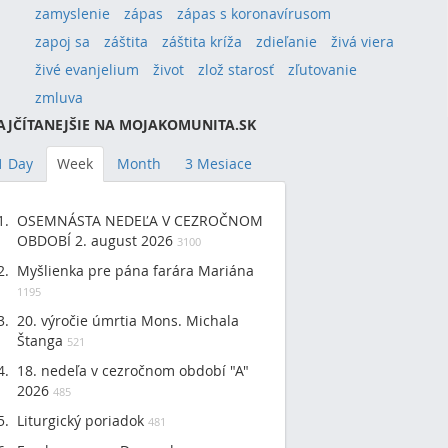
zamyslenie
zápas
zápas s koronavírusom
zapoj sa
záštita
záštita kríža
zdieľanie
živá viera
živé evanjelium
život
zlož starosť
zľutovanie
zmluva
AJČÍTANEJŠIE NA MOJAKOMUNITA.SK
1 Day
Week
Month
3 Mesiace
OSEMNÁSTA NEDEĽA V CEZROČNOM
OBDOBÍ 2. august 2026
3100
Myšlienka pre pána farára Mariána
1195
20. výročie úmrtia Mons. Michala
Štanga
521
18. nedeľa v cezročnom období "A"
2026
485
Liturgický poriadok
481