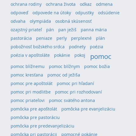
ochrana rodiny
ochrana života
odkaz
odmena
odpoveď
odpovede na útoky
odpustky
odsúdenie
odvaha
olympiáda
osobná skúsenosť
ozajstný priateľ
pán
pan ježiš
panna mária
pastorácia
peniaze
perly
perplexné
plán
pobožnosť božského srdca
podnety
poézia
pomoc
poézia v apoštoláte
pokánie
pokoj
pomoc blížnemu
pomoc blížnym
pomoc božia
pomoc kresťana
pomoc od ježiša
pomoc pre apoštolát
pomoc pri hľadaní
pomoc pri modlitbe
pomoc pri rozhodovaní
pomoc priateľovi
pomoc svätého antona
pomôcka pre apoštolát
pomôcka pre evanjelizáciu
pomôcka pre pastoráciu
pomôcka pre predevanjelizáciu
pomôcka pri pastorácii
pomocné pokánie