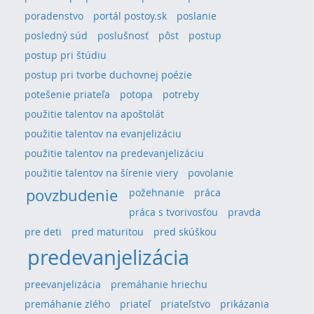
poradenstvo
portál postoy.sk
poslanie
posledný súd
poslušnosť
pôst
postup
postup pri štúdiu
postup pri tvorbe duchovnej poézie
potešenie priateľa
potopa
potreby
použitie talentov na apoštolát
použitie talentov na evanjelizáciu
použitie talentov na predevanjelizáciu
použitie talentov na šírenie viery
povolanie
povzbudenie
požehnanie
práca
práca s tvorivosťou
pravda
pre deti
pred maturitou
pred skúškou
predevanjelizácia
preevanjelizácia
premáhanie hriechu
premáhanie zlého
priateľ
priateľstvo
prikázania