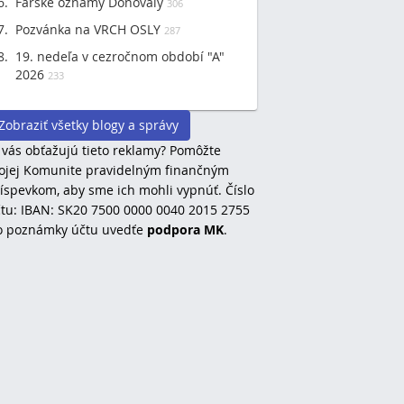
Farske oznamy Donovaly
306
Pozvánka na VRCH OSLY
287
19. nedeľa v cezročnom období "A"
2026
233
Zobraziť všetky blogy a správy
 vás obťažujú tieto reklamy? Pomôžte
jej Komunite pravidelným finančným
íspevkom, aby sme ich mohli vypnúť. Číslo
tu: IBAN: SK20 7500 0000 0040 2015 2755
o poznámky účtu uvedťe
podpora MK
.