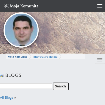
Tog
nav
Moja Komunita
Trnavská arcidiecéza
Tog
Dekanát Komárno
farnosť Komárno
nav
MIROSLAV
BLOGS
Napísať správu
All Blogs
»