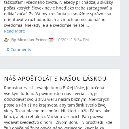
ťažkosťami všedného života. Niekedy prichádzajú skúšky,
počas ktorých človek nevie hneď ako treba zareagovať, a
odkiaľ začať. Zvlášť my kresťania sa snažíme správne sa
orientovať v rozhodnutiach a činoch pomocou nášho
svedomia. Niekedy je ale svedomie neisté ...
Read More
»
By Miroslav Priecel
10/20/12 8:34 PM
0 Comments
NÁŠ APOŠTOLÁT S NAŠOU LÁSKOU
Radostná zvesť - evanjelium o Božej láske, je určená
všetkým ľuďom. A povinnosťou nás - veriacich, je
odovzdávať svoju živú vieru našim blížnym. Niektorých
posiela Pán až na kraj sveta, aby tam šírili svetlo živej
viery. To sú hlavne misionári. Niektorí slúžia Pánovi ako
kňazi, alebo rehoľníci. Väčšinu veriacich Pán pozýva
vydávať svedectvo o ňom - Živom Bohu - v prostredí, kde
žijú obyčajný život obyčajného veriaceho. Život laika.