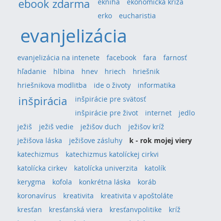
ebook zdarma
ekniha
ekonomická kríza
erko
eucharistia
evanjelizácia
evanjelizácia na intenete
facebook
fara
farnosť
hľadanie
hlbina
hnev
hriech
hriešnik
hriešnikova modlitba
ide o životy
informatika
inšpirácia
inšpirácie pre svätosť
inšpirácie pre život
internet
jedlo
ježiš
ježiš vedie
ježišov duch
ježišov kríž
ježišova láska
ježišove zásluhy
k - rok mojej viery
katechizmus
katechizmus katolíckej cirkvi
katolícka cirkev
katolícka univerzita
katolík
kerygma
kofola
konkrétna láska
koráb
koronavírus
kreativita
kreativita v apoštoláte
kresťan
kresťanská viera
kresťanvpolitike
kríž