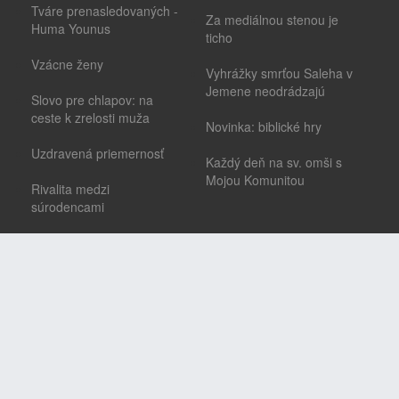
Tváre prenasledovaných -
Za mediálnou stenou je
Huma Younus
ticho
Vzácne ženy
Vyhrážky smrťou Saleha v
Jemene neodrádzajú
Slovo pre chlapov: na
ceste k zrelosti muža
Novinka: biblické hry
Uzdravená priemernosť
Každý deň na sv. omši s
Mojou Komunitou
Rivalita medzi
súrodencami