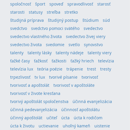
spoločnosť
šport
spoveď
spravodlivosť
starosť
starosti
statusy
streľba
stretko
študijná príprava
študijný postup
štúdium
súd
svedctvo
svedctvo pomoci svätého
svedectvo
svedectvo vlastného života
svedectvo živej viery
svedectvo života
svedomie
svetlo
synovstvo
talenty
talenty lásky
talenty nádeje
talenty viery
ťažké časy
ťažkosť
ťažkosti
ťažký hriech
televízia
televízia lux
teória poézie
trápenie
trest
tresty
trpezlivosť
tv lux
tvorivé písanie
tvorivosť
tvorivosť a apoštolát
tvorivosť v apoštoláte
tvorivosť v živote kresťana
tvorivý apoštolát spoločenstva
účinná evanjelizácia
účinná pedevanjelizácia
účinnosť apoštolátu
účinný apoštolát
učiteľ
úcta
úcta k rodičom
úcta k životu
uctievanie
uhoľný kameň
uistenie