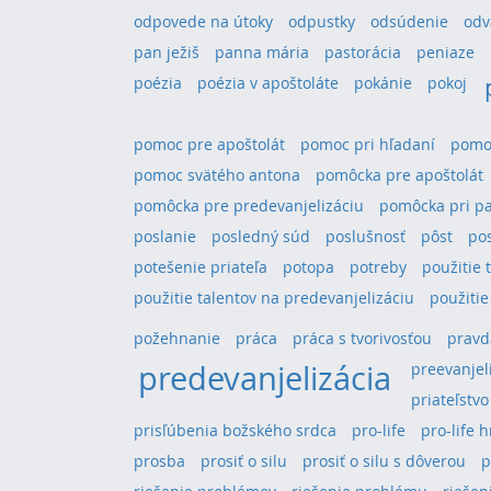
odpovede na útoky
odpustky
odsúdenie
odv
pan ježiš
panna mária
pastorácia
peniaze
poézia
poézia v apoštoláte
pokánie
pokoj
pomoc pre apoštolát
pomoc pri hľadaní
pomoc
pomoc svätého antona
pomôcka pre apoštolát
pomôcka pre predevanjelizáciu
pomôcka pri pa
poslanie
posledný súd
poslušnosť
pôst
po
potešenie priateľa
potopa
potreby
použitie 
použitie talentov na predevanjelizáciu
použitie
požehnanie
práca
práca s tvorivosťou
pravd
predevanjelizácia
preevanjel
priateľstvo
prisľúbenia božského srdca
pro-life
pro-life 
prosba
prosiť o silu
prosiť o silu s dôverou
p