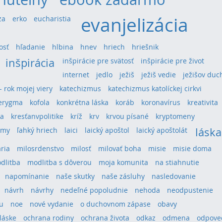
evanjelizácia
za
erko
eucharistia
osť
hľadanie
hlbina
hnev
hriech
hriešnik
inšpirácia
inšpirácie pre svätosť
inšpirácie pre život
internet
jedlo
ježiš
ježiš vedie
ježišov duc
 - rok mojej viery
katechizmus
katechizmus katolíckej cirkvi
erygma
kofola
konkrétna láska
koráb
koronavírus
kreativita
ra
kresťanvpolitike
kríž
krv
krvou písané
kryptomeny
láska
umy
ľahký hriech
laici
laický apoštol
laický apoštolát
ria
milosrdenstvo
milosť
milovať boha
misie
misie doma
dlitba
modlitba s dôverou
moja komunita
na stiahnutie
napomínanie
naše skutky
naše zásluhy
nasledovanie
návrh
návrhy
nedeľné popoludnie
nehoda
neodpustenie
u
noe
nové vydanie
o duchovnom zápase
obavy
láske
ochrana rodiny
ochrana života
odkaz
odmena
odpove