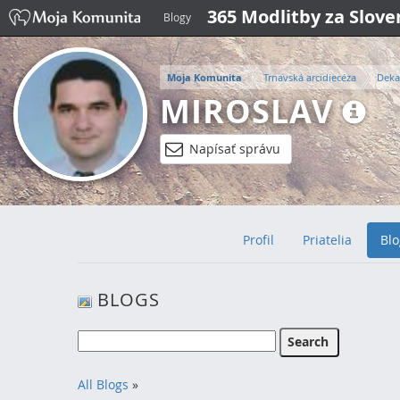
365 Modlitby za Slov
Blogy
Moja Komunita
Trnavská arcidiecéza
Deka
MIROSLAV
Napísať správu
Profil
Priatelia
Blo
BLOGS
All Blogs
»