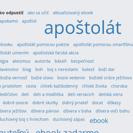
ko odpustiť
ako sa učiť
aktualizovaný ebook
apoštolát
apokamo
apoštol
ebooku
apoštolát pomocou poézie
apoštolát pomocou smartfón
štolát umením
apoštolská farská akcia
ógia
ateizmus
autorita
báseň
bezpečnosť
lavenstvo
blog
boh
boj s neresťami
bolesť
boží dar
božia vernosť
božie slovo
bozie vedenie
božské srdce ježišovo
 priateľom
cesta
chlieb každodenný
chlieb života
choroba
dedičstvo
deti
deti a modlitba
deti veriacich
detská viera
dobré ovocie
dobré skutky
dobrý priateľ
docat
dôkazy
ôvera ježišovi
dôvera pánovi
dôvera v boha
dôvera voči bohu
ebook
duchovný boj s hriechom
duchovný zápas
nuteľný
ebook zadarmo