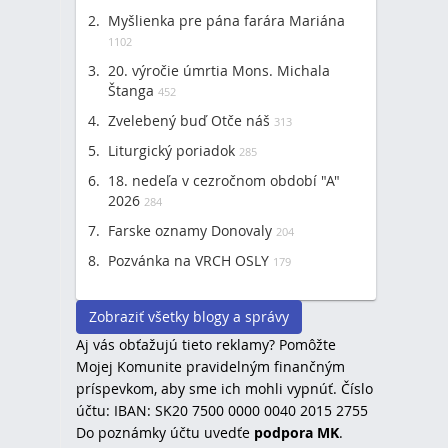
Myšlienka pre pána farára Mariána
1102
20. výročie úmrtia Mons. Michala
Štanga
452
Zvelebený buď Otče náš
313
Liturgický poriadok
285
18. nedeľa v cezročnom období "A"
2026
284
Farske oznamy Donovaly
204
Pozvánka na VRCH OSLY
179
Zobraziť všetky blogy a správy
Aj vás obťažujú tieto reklamy? Pomôžte
Mojej Komunite pravidelným finančným
príspevkom, aby sme ich mohli vypnúť. Číslo
účtu: IBAN: SK20 7500 0000 0040 2015 2755
Do poznámky účtu uvedťe
podpora MK
.