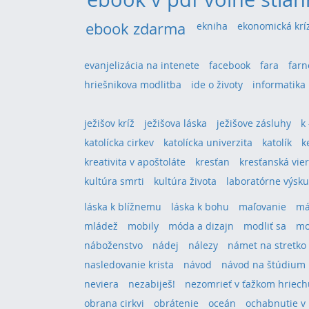
ebook zdarma
ekniha
ekonomická krí
evanjelizácia na intenete
facebook
fara
farn
hriešnikova modlitba
ide o životy
informatika
ježišov kríž
ježišova láska
ježišove zásluhy
k
katolícka cirkev
katolícka univerzita
katolík
k
kreativita v apoštoláte
kresťan
kresťanská vie
kultúra smrti
kultúra života
laboratórne výsk
láska k blížnemu
láska k bohu
maľovanie
má
mládež
mobily
móda a dizajn
modliť sa
mo
náboženstvo
nádej
nálezy
námet na stretko
nasledovanie krista
návod
návod na štúdium
neviera
nezabiješ!
nezomrieť v ťažkom hriech
obrana cirkvi
obrátenie
oceán
ochabnutie v 