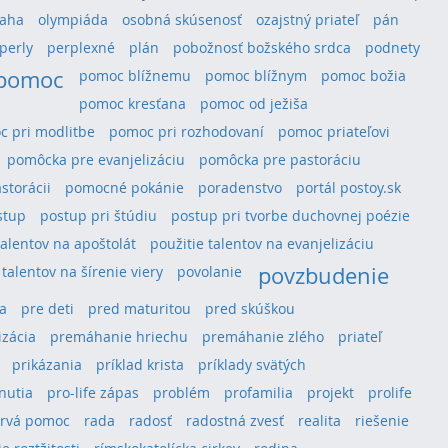
aha
olympiáda
osobná skúsenosť
ozajstný priateľ
pán
perly
perplexné
plán
pobožnosť božského srdca
podnety
pomoc
pomoc blížnemu
pomoc blížnym
pomoc božia
pomoc kresťana
pomoc od ježiša
 pri modlitbe
pomoc pri rozhodovaní
pomoc priateľovi
pomôcka pre evanjelizáciu
pomôcka pre pastoráciu
storácii
pomocné pokánie
poradenstvo
portál postoy.sk
stup
postup pri štúdiu
postup pri tvorbe duchovnej poézie
talentov na apoštolát
použitie talentov na evanjelizáciu
povzbudenie
 talentov na šírenie viery
povolanie
a
pre deti
pred maturitou
pred skúškou
izácia
premáhanie hriechu
premáhanie zlého
priateľ
prikázania
príklad krista
príklady svätých
hnutia
pro-life zápas
problém
profamilia
projekt
prolife
rvá pomoc
rada
radosť
radostná zvesť
realita
riešenie