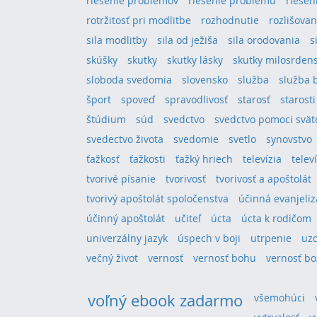
riešenie problémov
riešenie problému
riešeni
rotržitosť pri modlitbe
rozhodnutie
rozlišovan
sila modlitby
sila od ježiša
sila orodovania
s
skúšky
skutky
skutky lásky
skutky milosrden
sloboda svedomia
slovensko
služba
služba 
šport
spoveď
spravodlivosť
starosť
starosti
štúdium
súd
svedctvo
svedctvo pomoci svä
svedectvo života
svedomie
svetlo
synovstvo
ťažkosť
ťažkosti
ťažký hriech
televízia
telev
tvorivé písanie
tvorivosť
tvorivosť a apoštolát
tvorivý apoštolát spoločenstva
účinná evanjeliz
účinný apoštolát
učiteľ
úcta
úcta k rodičom
univerzálny jazyk
úspech v boji
utrpenie
uz
večný život
vernosť
vernosť bohu
vernosť bo
voľný ebook zadarmo
všemohúci