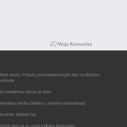
Silné sestry: Príbehy prenasledovaných žien na Blízkom
východe
Za mediálnou stenou je ticho
Vyhrážky smrťou Saleha v Jemene neodrádzajú
Novinka: biblické hry
Každý deň na sv. omši s Mojou Komunitou