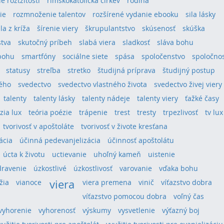
e roztžitosti
rímskokatolícka cirkev
rodina
ie
rozmnoženie talentov
rozšírené vydanie ebooku
sila lásky
ila z kríža
šírenie viery
škrupulantstvo
skúsenosť
skúška
stva
skutočný príbeh
slabá viera
sladkosť
sláva bohu
bohu
smartfóny
sociálne siete
spása
spoločenstvo
spoločno
statusy
streľba
stretko
študijná príprava
študijný postup
tého
svedectvo
svedectvo vlastného života
svedectvo živej viery
talenty
talenty lásky
talenty nádeje
talenty viery
ťažké časy
ízia lux
teória poézie
trápenie
trest
tresty
trpezlivosť
tv lux
tvorivosť v apoštoláte
tvorivosť v živote kresťana
ácia
účinná pedevanjelizácia
účinnosť apoštolátu
úcta k životu
uctievanie
uhoľný kameň
uistenie
dravenie
úzkostlivé
úzkostlivosť
varovanie
vďaka bohu
viera
žia
vianoce
viera premena
vinič
víťazstvo dobra
víťazstvo pomocou dobra
voľný čas
vyhorenie
vyhorenosť
výskumy
vysvetlenie
výťazný boj