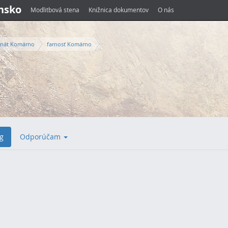
ensko
Modlitbová stena
Knižnica dokumentov
O nás
nát Komárno
farnosť Komárno
g
Odporúčam