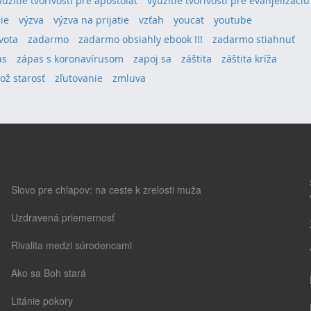
yužitie tvorivosti pre apoštolát
využitie tvorivosti pre evanjelizáciu
ie
výzva
výzva na prijatie
vzťah
youcat
youtube
vota
zadarmo
zadarmo obsiahly ebook !!!
zadarmo stiahnuť
as
zápas s koronavírusom
zapoj sa
záštita
záštita kríža
lož starosť
zľutovanie
zmluva
Slovo pre chlapov: na ceste k zrelosti muža
Uzdravená priemernosť
Rivalita medzi súrodencami
Ako sa Boh stará
Litánie pokory