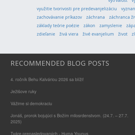
vytrvalosť
v
využitie tvorivosti pre predevanjelizáciu
vyznan
zachovávanie príkazov
záchrana
záchranca ži
základy teórie poézie
zákon
zamyslenie
záp
zdieľanie
živá viera
živé evanjelium
život
z
RECOMMENDED BLOG POSTS
4. ročník Behu Kalváriou 2026 sa blíži!
Ježišove ruky
Vážime si demokraciu
Jonáš, prorok bojujúci s Božím milosrdenstvom. (24.7. – 27.7.
2025)
Tváre prenasledovaných - Huma Younus