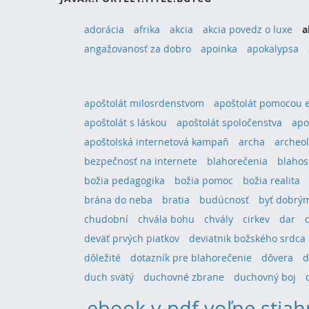
adorácia
afrika
akcia
akcia povedz o luxe
a
angažovanosť za dobro
apoinka
apokalypsa
apoštolát milosrdenstvom
apoštolát pomocou 
apoštolát s láskou
apoštolát spoločenstva
apo
apoštolská internetová kampaň
archa
archeol
bezpečnosť na internete
blahorečenia
blahos
božia pedagogika
božia pomoc
božia realita
brána do neba
bratia
budúcnosť
byť dobrým
chudobní
chvála bohu
chvály
cirkev
dar
deväť prvých piatkov
deviatnik božského srdca
dôležité
dotazník pre blahorečenie
dôvera
d
duch svätý
duchovné zbrane
duchovný boj
ebook v pdf voľne stiah