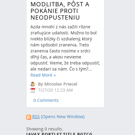
MODLITBA, PÔST A
POKÁNIE PROTI
NEODPUSTENIU
Azda mnohí z nás zažili rôzne
zraňujúce udalosti. Možno to bol
niekto blízky či vzdialený, ktorý
nám spôsobil zranenia. Tieto
zranenia často nosíme v srdci
dlhý čas, a akosi nevieme
odpustiť. Vieme, že treba odpustiť,
ale nedarí sa nám. Čo s tým?...
Read More
»
By Miroslav Priecel
7/27/20 12:23 AM
0 Comments
RSS
(Opens New Window)
Showing 0 results.
JAVAX.PORTLET.TITLE.BGTCG